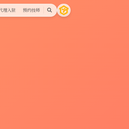
代理入驻
预约技师
搜
索