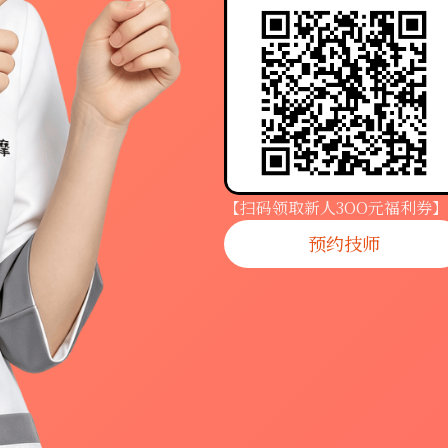
【扫码领取新人3OO元福利券】
预约技师