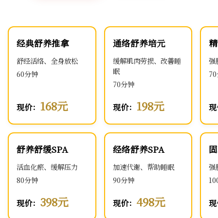
经典舒养推拿
通络舒养培元
精
舒经活络、全身放松
缓解肌肉劳损、改善睡
强
眠
60分钟
7
70分钟
168元
198元
现价：
现价：
现
舒养舒缓SPA
经络舒养SPA
固
活血化瘀、缓解压力
加速代谢、帮助睡眠
强
80分钟
90分钟
1
398元
498元
现价：
现价：
现