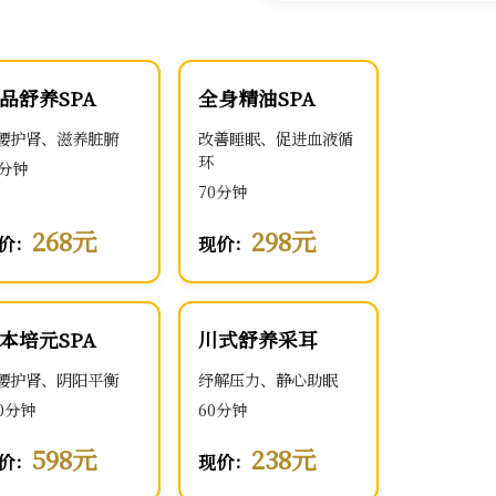
品舒养SPA
全身精油SPA
腰护肾、滋养脏腑
改善睡眠、促进血液循
环
0分钟
70分钟
268元
298元
价：
现价：
本培元SPA
川式舒养采耳
腰护肾、阴阳平衡
纾解压力、静心助眠
00分钟
60分钟
598元
238元
价：
现价：