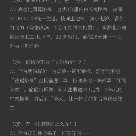
【Q3：最快30分钟上门，是“飞技师”吗？】
A：高德地图算路费，直线3公里内白天免路费，夜间
21:00-07:00统一往返。技师坐地铁、骑小电驴、偶尔
打飞的（夸张修辞，平台不给报销机票）。实测北京朝
阳区晚上22:11下单，22:39敲门，全程28分钟——比
外卖小哥还卷。
【Q4：价格会不会“临时加价”？】
A：平台明码标价，违规收小费可举报。舒养到家把
“往返路费”直接塞进订单，技师多收一块都算“红线
条款”。偷偷告诉你：新人注册送300元券，268元的
中式推拿，券后到手68元，比一杯手冲茅台拿铁还便
宜。
【Q5：万一技师爽约怎么办？】
A：平台规则像老妈子一样碎碎念——