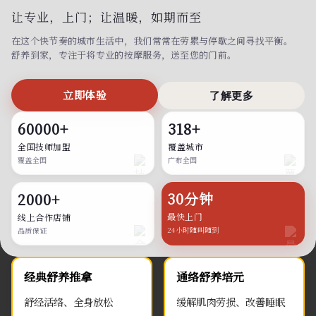
让专业，上门；
让温暖，如期而至
在这个快节奏的城市生活中，我们常常在劳累与停歇之间寻找平衡。
舒养到家，专注于将专业的按摩服务，送至您的门前。
立即体验
了解更多
60000+
318+
全国技师加盟
覆盖城市
覆盖全国
广布全国
30分钟
2000+
最快上门
线上合作店铺
24小时随叫随到
品质保证
经典舒养推拿
通络舒养培元
舒经活络、全身放松
缓解肌肉劳损、改善睡眠