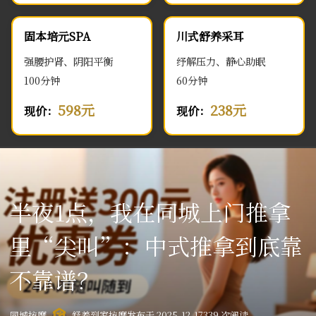
固本培元SPA
川式舒养采耳
强腰护肾、阴阳平衡
纾解压力、静心助眠
100分钟
60分钟
598元
238元
现价：
现价：
半夜1点，我在同城上门推拿
里“尖叫”：中式推拿到底靠
不靠谱？
同城按摩
舒养到家按摩
发布于 2025-12-17
339 次阅读