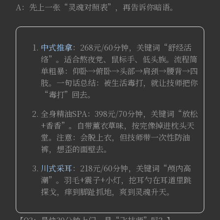
A：先上一张“灵魂对照表”，再告诉你暗语。
中式推拿
：268元/60分钟，关键词“舒经活
络”。适合熬夜党、鼠标手、低头族。流程简
单粗暴：仰卧→俯卧→头部→肩颈→腰背→四
肢。一句话总结：被生活毒打，就让技师把你
“毒打”回去。
全身精油SPA：398元/70分钟，关键词“放松
+香香”。自带薰衣草味，按完像掉进枕头天
堂。注意：会脱上衣，但技师带一次性防油
裤，想歪的面壁去。
川式采耳
：218元/60分钟，关键词“颅内高
潮”。羽毛+震子+小灯，挖耳勺在耳道里跳
探戈，痒到脚趾抓地，爽到灵魂升天。