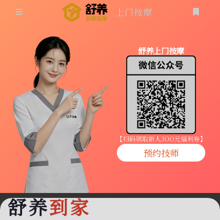
上门按摩
首页
舒养上门按摩
同城按摩
登录
上门按摩
养生按摩
技师入驻
【扫码领取新人3OO元福利券】
预约技师
商家入驻
代理入驻
舒养
到家
预约技师