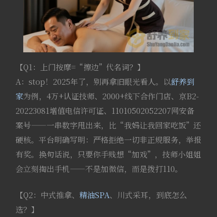
【Q1：上门按摩=“擦边”代名词？】
A：stop！2025年了，别再拿旧眼光看人。以
舒养到
家
为例，4万+认证技师、2000+线下合作门店、京B2-
20223081增值电信许可证、11010502052207网安备
案号——一串数字甩出来，比“我妈让我回家吃饭”还
硬核。平台明确写明：严格拒绝一切非正规服务，举报
有奖。换句话说，只要你手贱想“加戏”，技师小姐姐
会立刻掏出手机——不是加微信，而是拨打110。
【Q2：中式推拿、
精油SPA
、川式采耳，到底怎么
选？】