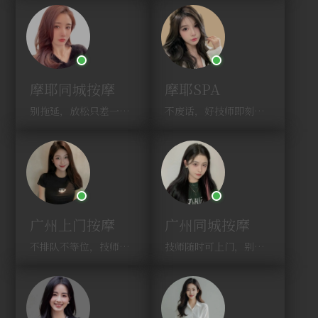
摩耶同城按摩
摩耶SPA
别拖延，放松只差一次点击！
不废话，好技师即刻上门，约！
广州上门按摩
广州同城按摩
不排队不等位，技师直奔你家！
技师随时可上门，别啰嗦，赶紧约！