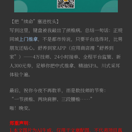
【把“续命”塞进枕头】
写到这里，键盘被我敲出了颈椎病。总结一句话：正规
同城
上门推拿
，不是都市传说，只要平台选得对，比男
朋友还贴心。舒养到家APP（应用商店搜“舒养到
家”）——4万技师、24小时接单、全程平台监管、新
人300元券，足够你把中式推拿、精油SPA、川式采耳
体验个遍。
最后，祝你今夜不再数羊，而是数技师的节奏：
“一节颈椎、两块肩胛、三段腰椎……”
啪！晚安。
郑重声明
：
1.本文图片为AI生成，仅用于文章配图，不代表项目真