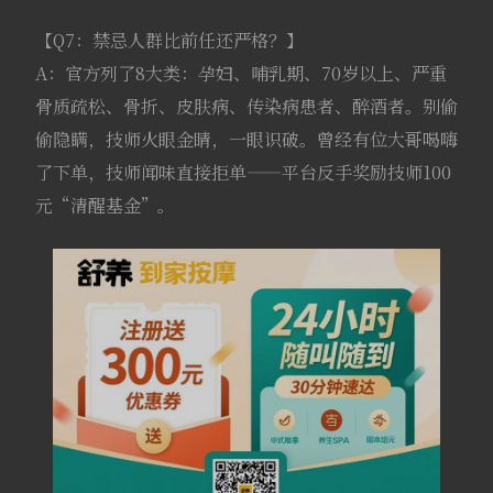
【Q7：禁忌人群比前任还严格？】
A：官方列了8大类：孕妇、哺乳期、70岁以上、严重
骨质疏松、骨折、皮肤病、传染病患者、醉酒者。别偷
偷隐瞒，技师火眼金睛，一眼识破。曾经有位大哥喝嗨
了下单，技师闻味直接拒单——平台反手奖励技师100
元“清醒基金”。