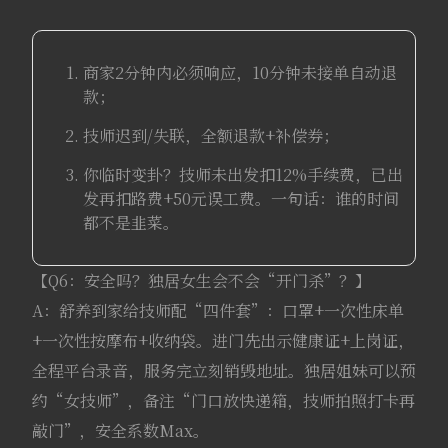
商家2分钟内必须响应，10分钟未接单自动退
款；
技师迟到/失联，全额退款+补偿券；
你临时变卦？技师未出发扣12%手续费，已出
发再扣路费+50元误工费。一句话：谁的时间
都不是韭菜。
【Q6：安全吗？独居女生会不会“开门杀”？】
A：舒养到家给技师配“四件套”：口罩+一次性床单
+一次性按摩布+收纳袋。进门先出示健康证+上岗证，
全程平台录音，服务完立刻销毁地址。独居姐妹可以预
约“女技师”，备注“门口放快递箱，技师拍照打卡再
敲门”，安全系数Max。