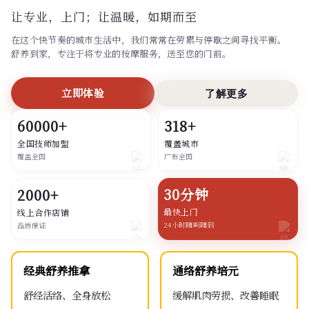
让专业，上门；
让温暖，如期而至
在这个快节奏的城市生活中，我们常常在劳累与停歇之间寻找平衡。
舒养到家，专注于将专业的按摩服务，送至您的门前。
立即体验
了解更多
60000+
318+
全国技师加盟
覆盖城市
覆盖全国
广布全国
30分钟
2000+
最快上门
线上合作店铺
24小时随叫随到
品质保证
经典舒养推拿
通络舒养培元
舒经活络、全身放松
缓解肌肉劳损、改善睡眠