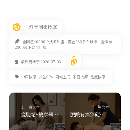
舒养到家按摩
全国超40000个技师加盟，覆盖280多个城市，全国有
2000线下合作门店
最后更新于 2026-07-03
中医按摩
养生SPA
同城上门
家庭按摩
足底按摩
上一篇文章
下一篇文章
瘦腿霜+按摩器真能燃脂？舒养到家按摩揭秘真相！
腰酸背痛别硬扛！舒养到家按摩同城上门推拿+红外理疗器，双管齐下！