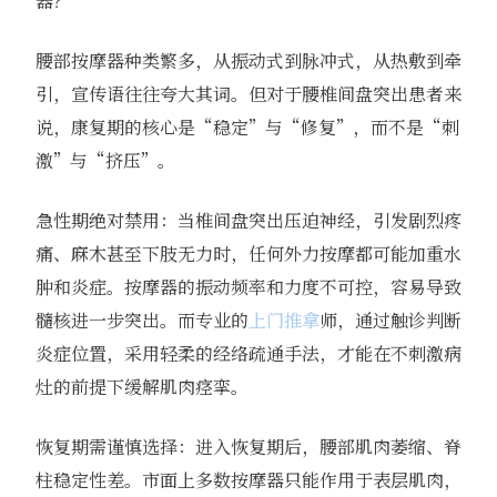
器？
腰部按摩器种类繁多，从振动式到脉冲式，从热敷到牵
引，宣传语往往夸大其词。但对于腰椎间盘突出患者来
说，康复期的核心是“稳定”与“修复”，而不是“刺
激”与“挤压”。
急性期绝对禁用：当椎间盘突出压迫神经，引发剧烈疼
痛、麻木甚至下肢无力时，任何外力按摩都可能加重水
肿和炎症。按摩器的振动频率和力度不可控，容易导致
髓核进一步突出。而专业的
上门推拿
师，通过触诊判断
炎症位置，采用轻柔的经络疏通手法，才能在不刺激病
灶的前提下缓解肌肉痉挛。
恢复期需谨慎选择：进入恢复期后，腰部肌肉萎缩、脊
柱稳定性差。市面上多数按摩器只能作用于表层肌肉，