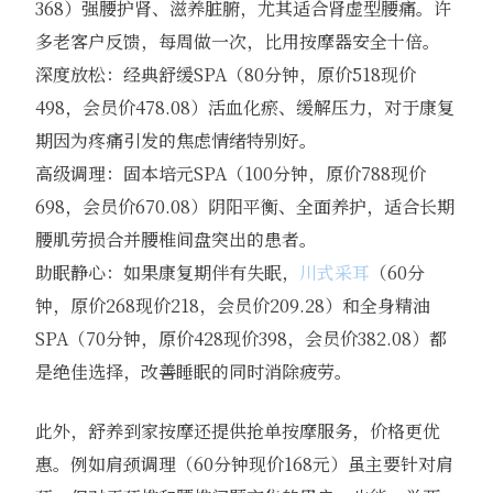
368）强腰护肾、滋养脏腑，尤其适合肾虚型腰痛。许
多老客户反馈，每周做一次，比用按摩器安全十倍。
深度放松：经典舒缓SPA（80分钟，原价518现价
498，会员价478.08）活血化瘀、缓解压力，对于康复
期因为疼痛引发的焦虑情绪特别好。
高级调理：固本培元SPA（100分钟，原价788现价
698，会员价670.08）阴阳平衡、全面养护，适合长期
腰肌劳损合并腰椎间盘突出的患者。
助眠静心：如果康复期伴有失眠，
川式采耳
（60分
钟，原价268现价218，会员价209.28）和全身精油
SPA（70分钟，原价428现价398，会员价382.08）都
是绝佳选择，改善睡眠的同时消除疲劳。
此外，舒养到家按摩还提供抢单按摩服务，价格更优
惠。例如肩颈调理（60分钟现价168元）虽主要针对肩