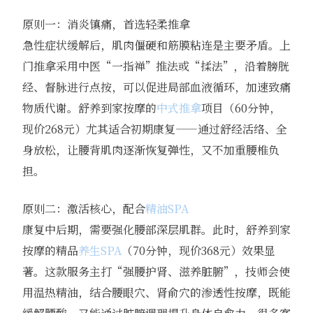
原则一：消炎镇痛，首选轻柔推拿
急性症状缓解后，肌肉僵硬和筋膜粘连是主要矛盾。上
门推拿采用中医“一指禅”推法或“揉法”，沿着膀胱
经、督脉进行点按，可以促进局部血液循环，加速致痛
物质代谢。舒养到家按摩的
中式推拿
项目（60分钟，
现价268元）尤其适合初期康复——通过舒经活络、全
身放松，让腰背肌肉逐渐恢复弹性，又不加重腰椎负
担。
原则二：激活核心，配合
精油SPA
康复中后期，需要强化腰部深层肌群。此时，舒养到家
按摩的精品
养生SPA
（70分钟，现价368元）效果显
著。这款服务主打“强腰护肾、滋养脏腑”，技师会使
用温热精油，结合腰眼穴、肾俞穴的渗透性按摩，既能