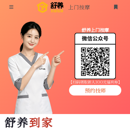
上门按摩
首页
舒养上门按摩
同城按摩
登录
上门按摩
养生按摩
技师入驻
【扫码领取新人3OO元福利券】
预约技师
商家入驻
代理入驻
舒养
到家
预约技师