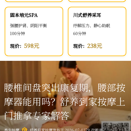
固本培元SPA
川式舒养采耳
强腰护肾、阴阳平衡
纾解压力、静心助眠
100分钟
60分钟
598元
238元
现价：
现价：
腰椎间盘突出康复期，腰部按
摩器能用吗？舒养到家按摩上
门推拿专家解答
养生按摩
舒养到家按摩
发布于 2026-07-03
79 次阅读