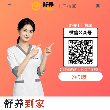
上门按摩
首页
舒养上门按摩
同城按摩
登录
上门按摩
养生按摩
技师入驻
【扫码领取新人3OO元福利券】
预约技师
商家入驻
代理入驻
舒养
到家
预约技师