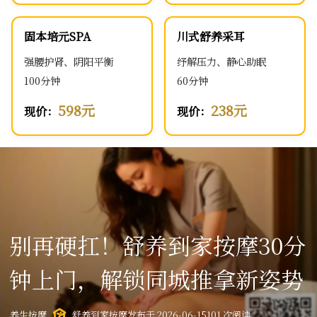
固本培元SPA
川式舒养采耳
强腰护肾、阴阳平衡
纾解压力、静心助眠
100分钟
60分钟
598元
238元
现价：
现价：
别再硬扛！舒养到家按摩30分
钟上门，解锁同城推拿新姿势
养生按摩
舒养到家按摩
发布于 2026-06-15
101 次阅读