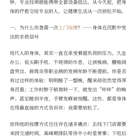
钟，专业技师就能携带全套设备抵达。从今天起，把身
体的疗愈交给专业的人，让健康生活从一次放松开始。
一、为什么你急需一次
上门按摩
？——身体在沉默中发
出的求救信号
现代人的身体，其实一直在承受着超负荷的压力。久坐
办公、低头刷手机、不规律的作息，让颈椎病、腰椎间
盘突出、肩周炎等职业病的发病年龄不断提前。你是否
有过这样的体验：明明睡了一整晚，醒来却依然觉得浑
身沉重；工作时脖子稍微转一下，就发出“咔咔”的响
声；甚至睡到半夜，手臂发麻被惊醒。这些，都是身体
在用最直接的方式告诉你：我需要放松了。
而传统的按摩方式往往存在诸多痛点：去线下门店需要
来回交通时间，高峰期排队等待半小时是常事；下班后