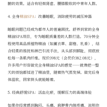
腑的效果。适合有轻微肾虚、腰膝酸软的中青年人群。
4. 全身
精油SPA
：改善睡眠，消除疲劳的减压神器
睡眠问题已经成为都市人的普遍困扰。舒养到家的全身
精油SPA项目，专为睡眠质量差的人群打造。70分钟全
程使用高品质植物精油（如薰衣草、甜橙、乳香），结
合轻柔的推抚和淋巴引流手法，从头部到脚趾，彻底放
松每一条肌肉纤维。现价398元（会员价382.08元），
许多用户形容做完全身精油SPA的感觉——就像把一整
天的烦恼都揉进了精油里，随着热气蒸发掉。做完后身
体温软，回家倒头就能睡着。
5. 经典舒缓SPA：活血化瘀，缓解压力的高端体验
如果你经常感到胸闷、头痛、肩胛骨内侧疼痛，说明你