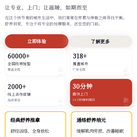
让专业，上门；
让温暖，如期而至
在这个快节奏的城市生活中，我们常常在劳累与停歇之间寻找平衡。
舒养到家，专注于将专业的按摩服务，送至您的门前。
立即体验
了解更多
60000+
318+
全国技师加盟
覆盖城市
覆盖全国
广布全国
30分钟
2000+
最快上门
线上合作店铺
24小时随叫随到
品质保证
经典舒养推拿
通络舒养培元
舒经活络、全身放松
缓解肌肉劳损、改善睡眠