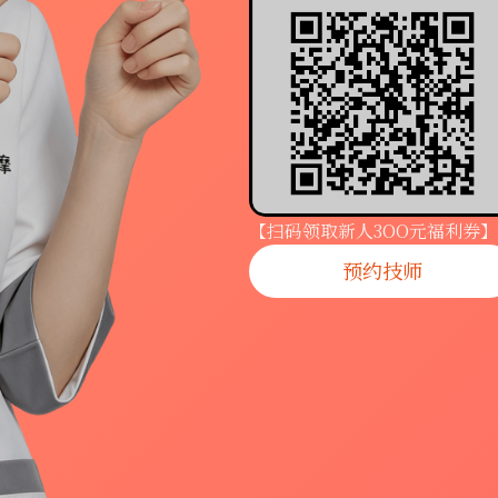
【扫码领取新人3OO元福利券】
预约技师