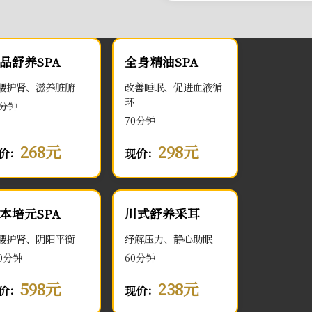
品舒养SPA
全身精油SPA
腰护肾、滋养脏腑
改善睡眠、促进血液循
环
0分钟
70分钟
268元
298元
价：
现价：
本培元SPA
川式舒养采耳
腰护肾、阴阳平衡
纾解压力、静心助眠
00分钟
60分钟
598元
238元
价：
现价：