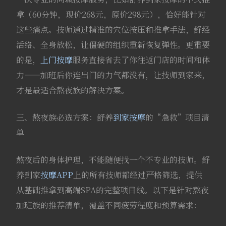
拿（60分钟，现价268元，原价298元），恰好能针对
这些痛点。技师通过精准的穴位按压和推拿手法，舒经
活络、全身放松，让僵硬的组织重新恢复弹性。更重要
的是，
上门按摩
服务直接省去了你往返门店的时间和体
力——加班后你连出门的力气都没有，让技师到家来，
才是最适合熬夜族的解决方案。
三、熬夜族必选方案：舒养
到家按摩
的“急救”项目清
单
熬夜后的身体护理，不能随便找一个不专业的技师。舒
养到家
按摩APP
上的所有技师都经过严格筛选，提供
从基础推拿到高端SPA的完整项目线。以下是针对熬夜
加班族的推荐清单，覆盖不同疲劳程度和预算需求：