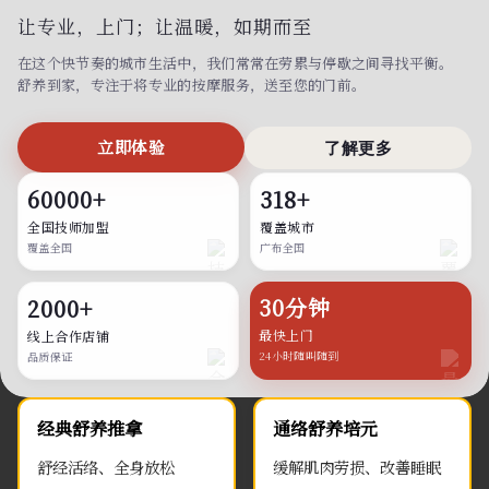
让专业，上门；
让温暖，如期而至
在这个快节奏的城市生活中，我们常常在劳累与停歇之间寻找平衡。
舒养到家，专注于将专业的按摩服务，送至您的门前。
立即体验
了解更多
60000+
318+
全国技师加盟
覆盖城市
覆盖全国
广布全国
30分钟
2000+
最快上门
线上合作店铺
24小时随叫随到
品质保证
经典舒养推拿
通络舒养培元
舒经活络、全身放松
缓解肌肉劳损、改善睡眠