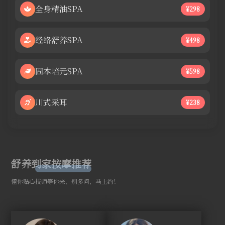
全身精油SPA
¥298
经络舒养SPA
¥498
固本培元SPA
¥598
川式采耳
¥238
舒养到家按摩推荐
懂你贴心技师等你来，别多问，马上约！