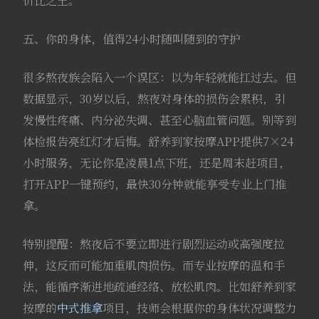
价比之王。
五、你的身体，值得24小时随叫随到的守护
很多熬夜族会陷入一个误区：以为年轻就能扛过去。但
数据显示，30岁以后，熬夜对身体的损伤会累积，引
发慢性疼痛、内分泌失调、甚至心脑血管问题。别等到
体检报告亮红灯才后悔。舒养到家按摩APP提供7×24
小时服务，无论你是凌晨1点下班，还是周末赶项目，
打开APP一键预约，最快30分钟就能享受专业上门推
拿。
特别提醒：熬夜后不要立即进行剧烈运动或高强度拉
伸，这反而可能加重肌肉损伤。而专业按摩的温和手
法，能循序渐进地疏通经络、放松肌肉。比如舒养到家
按摩的
中式推拿
项目，技师会根据你的身体状况调整力