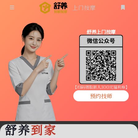
上门按摩
首页
舒养上门按摩
同城按摩
登录
上门按摩
养生按摩
技师入驻
【扫码领取新人3OO元福利券】
预约技师
商家入驻
代理入驻
舒养
到家
预约技师