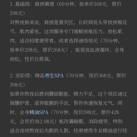
1. 基础级：肩颈调理（60分钟，抢单价168元，原价
198元）
对熬夜族来说，肩颈是重灾区。长时间低头导致颈椎反
弓、肌肉紧张。这项服务专门缓解颈椎压力、放松肌
肉，适合轻度疲劳者。或者选择通络培元（70分钟，
抢单价208元，原价268元），能促进血液循环、全身
放松，性价比极高。
2. 进阶级：精品
养生SPA
（70分钟，现价368元，原价
398元）
如果你熬夜后感到腰部酸胀、精力不足，这个项目通过
强腰护肾、滋养脏腑的手法，帮你快速恢复元气。同
时，全身
精油SPA
（70分钟，现价398元，原价428
元，会员价382.08元）能改善睡眠、消除疲劳，特别
适合连续熬夜后失眠的人群。技师使用专业精油进行经