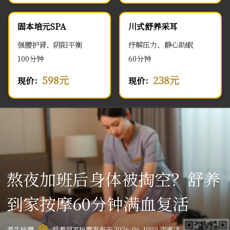
固本培元SPA
川式舒养采耳
强腰护肾、阴阳平衡
纾解压力、静心助眠
100分钟
60分钟
598元
238元
现价：
现价：
熬夜加班后身体被掏空？舒养
到家按摩60分钟满血复活
养生按摩
舒养到家按摩
发布于 2026-06-10
99 次阅读