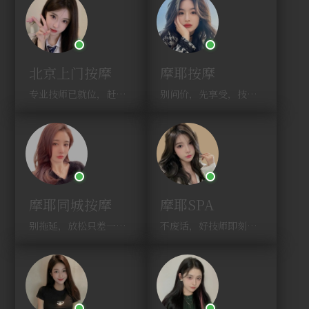
北京上门按摩
摩耶按摩
专业技师已就位，赶紧下单！
别问价，先享受，技师马上到！
摩耶同城按摩
摩耶SPA
别拖延，放松只差一次点击！
不废话，好技师即刻上门，约！