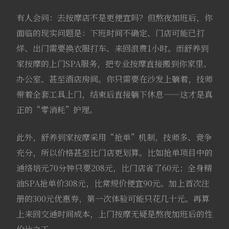
有人会问：去按摩店不是更便宜吗？但熬夜加班后，你
面临的现实问题是：下班时间不确定、门店可能已打
烊、出门需要换衣服打车、来回浪费1小时。而舒养到
家按摩的上门SPA服务，把专业按摩直接搬到你家里、
办公室、甚至酒店房间。你只需要在沙发上躺着，技师
带着全套工具上门，结束后直接躺下休息——这才是真
正的“零消耗”护理。
此外，舒养到家按摩采用“抢单”机制，技师多、竞争
充分，所以价格甚至比门店更划算。比如抢单项目中的
通络培元70分钟只要208元，比门店省了60元；全身精
油SPA抢单价308元，比常规价便宜90元。加上首次注
册的300元优惠券，第一次体验可能只花几十元。再算
上来回交通时间成本，上门按摩无疑是熬夜加班后的性