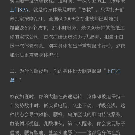
躺着睡一觉很难恢复。这时候，一次专业的上门按摩或
上门SPA
，就是给身体最及时的“急救”。只需打开舒
养到家按摩APP，全国60000+位专业技师随叫随到，
覆盖285多个城市，24小时服务，最快30分钟就能抵达
你的家或公司。首次注册还送300元优惠券，相当于白
送一次体验机会。别等身体发出严重警报才行动，熬夜
加班后更需要身体护理。
二、为什么熬夜后，你的身体比大脑更渴望“
上门推
拿
”？
熬夜加班时，你的大脑在高速运转，身体却被迫保持一
个姿势数小时：低头看电脑、久坐不动、呼吸变浅。这
种状态会导致颈椎、腰椎、肩胛区域的肌肉持续紧张，
血液循环受阻，乳酸堆积。第二天醒来，你会发现脖子
僵硬、腰背酸痛、甚至头痛恶心——这都是身体在抗