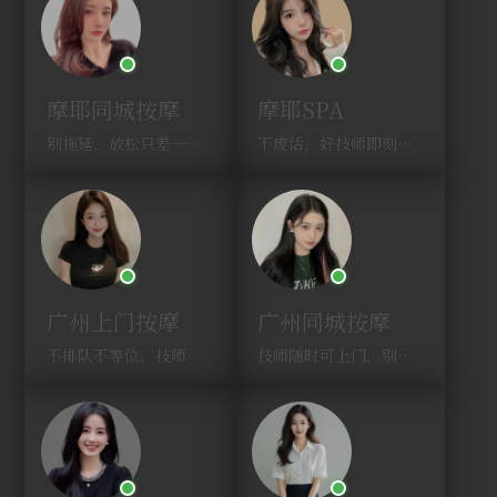
摩耶同城按摩
摩耶SPA
别拖延，放松只差一次点击！
不废话，好技师即刻上门，约！
广州上门按摩
广州同城按摩
不排队不等位，技师直奔你家！
技师随时可上门，别啰嗦，赶紧约！