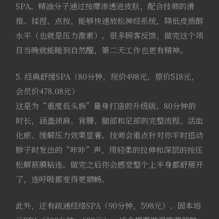
SPA。精油分子通过按摩渗透进皮肤，配合技师的滑
推、揉捏、点按，能够快速放松神经系统，降低皮质醇
水平（也就是压力激素）。很多顾客反馈，做完这个项
目当晚就能睡到自然醒，第二天工作也更有精神。
5. 经典舒缓SPA（80分钟，现价498元，原价518元，
会员价478.08元）
这是为“重度低头族”量身打造的升级版。80分钟的
时长，涵盖颈肩、背腰、腿部和足部的完整流程，活血
化瘀、缓解压力效果显著。技师会重点针对你平时扭动
脖子时发出的“咔咔”声，用轻柔的拉伸和深层的按压
松解筋膜粘连。做完之后你会感觉整个上半身都舒展开
了，连呼吸都变得更顺畅。
此外，还有疏通经络SPA（90分钟，598元）、固本培