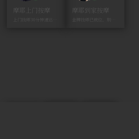
摩耶上门按摩
摩耶到家按摩
上门技师30分钟速达，别问，快约！
金牌技师已就位，别纠结，马上预约！