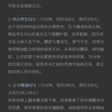
可能会直接睡过去。
3. 精品
养生SPA
（70分钟，现价368元，原价398元）
这个项目特别适合那些长期熬夜、压力爆表的低头族。
精品养生SPA的重点在于强腰护肾、滋养脏腑，因为很
多低头族久坐不动，腰部力量流失，肾气不足。技师会
使用精油配合舒缓的推抚手法，从背部到腰部，再到腿
部，让你的整个脊柱都感受到被延伸和舒展。70分钟
的沉浸式体验，能帮你从忙碌的思绪中抽离出来，真正
做到身心同步放松。
4. 全身
精油SPA
（70分钟，现价398元，原价428元，
会员价382.08元）
如果你晚上翻来覆去睡不着，或者睡着了但早晨醒来仍
然很累，那你需要的是改善睡眠、消除疲劳的全身精油