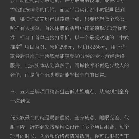
会自动匹配离你最近的、评分最高的技师，最快30分
钟就能按响你的门铃。而且平台实行24小时随叫随到
制，哪怕你加完班已经凌晨一点，只要还想做个放松，
照样有人接单。首次注册的新用户还能领取300元优惠
券，相当于首单直接打骨折。以一个最受欢迎的“中式
推拿”项目为例，原价298元，现价仅268元，用上优
惠券后只需几十块钱就能享受60分钟的专业舒经活络
服务，比去实体店划算多了。同城按摩不再是少数人的
奢侈，而是每个低头族都能轻松享有的日常。
三、五大王牌项目精准狙击低头族痛点，从肩颈到全身
一次到位
低头族最怕的就是局部僵硬、全身疲惫、睡眠变差、代
谢下降。舒养到家按摩精心设计了多个项目组合，每个
项目的时长、功效和价格都清晰透明，你可以根据当下