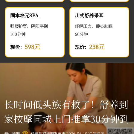
固本培元SPA
川式舒养采耳
强腰护肾、阴阳平衡
纾解压力、静心助眠
100分钟
60分钟
598元
238元
现价：
现价：
长时间低头族有救了！舒养到
家按摩同城上门推拿30分钟到
养生按摩
舒养到家按摩
发布于 2026-06-10
97 次阅读