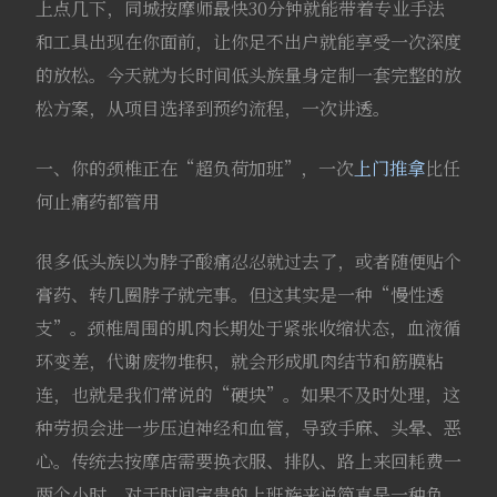
上点几下，同城按摩师最快30分钟就能带着专业手法
和工具出现在你面前，让你足不出户就能享受一次深度
的放松。今天就为长时间低头族量身定制一套完整的放
松方案，从项目选择到预约流程，一次讲透。
一、你的颈椎正在“超负荷加班”，一次
上门推拿
比任
何止痛药都管用
很多低头族以为脖子酸痛忍忍就过去了，或者随便贴个
膏药、转几圈脖子就完事。但这其实是一种“慢性透
支”。颈椎周围的肌肉长期处于紧张收缩状态，血液循
环变差，代谢废物堆积，就会形成肌肉结节和筋膜粘
连，也就是我们常说的“硬块”。如果不及时处理，这
种劳损会进一步压迫神经和血管，导致手麻、头晕、恶
心。传统去按摩店需要换衣服、排队、路上来回耗费一
两个小时，对于时间宝贵的上班族来说简直是一种负