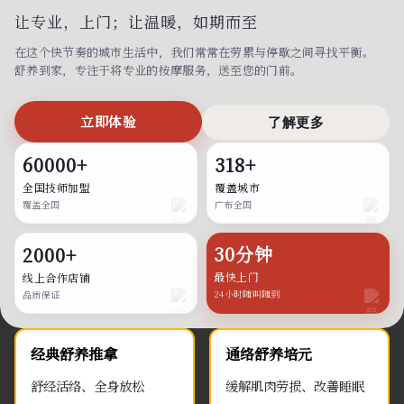
让专业，上门；
让温暖，如期而至
在这个快节奏的城市生活中，我们常常在劳累与停歇之间寻找平衡。
舒养到家，专注于将专业的按摩服务，送至您的门前。
立即体验
了解更多
60000+
318+
全国技师加盟
覆盖城市
覆盖全国
广布全国
30分钟
2000+
最快上门
线上合作店铺
24小时随叫随到
品质保证
经典舒养推拿
通络舒养培元
舒经活络、全身放松
缓解肌肉劳损、改善睡眠