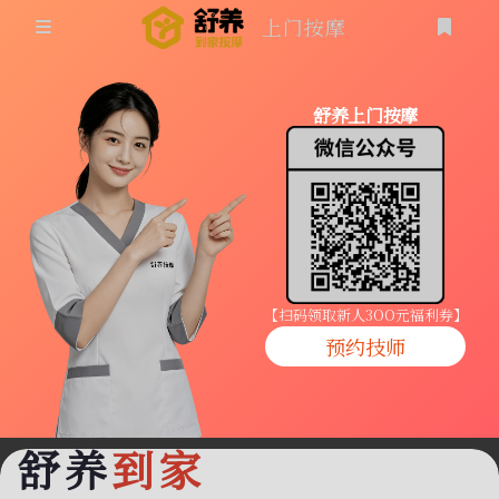
上门按摩
首页
舒养上门按摩
同城按摩
登录
上门按摩
养生按摩
技师入驻
【扫码领取新人3OO元福利券】
预约技师
商家入驻
代理入驻
舒养
到家
预约技师