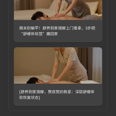
周末别躺平！舒养到家按摩上门推拿，3步把
“舒缓体验馆”搬回家
[舒养到家按摩，熬夜党的救星：深层舒缓体
验恢复状态]