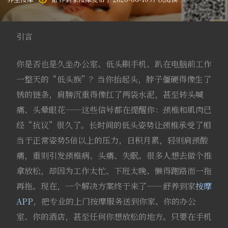
引言
你是否也是久坐办公室、低头刷手机、趴在电脑前工作
一整天的“低头族”？当你抬起头，脖子僵硬得像生了
锈的链条，肩膀沉重得像扛了两袋水泥，甚至转头喊
痛、头晕眼花——这些信号都在提醒你：颈椎和肌肉已
经“抗议”很久了。长时间的低头姿势让颈椎承受了相
当于正常姿势5倍以上的压力，日积月累，轻则肩颈酸
痛，重则引发颈椎病、头痛、失眠。很多人想去做个推
拿放松，却因为工作太忙、下班太晚、懒得跑路而一拖
再拖。现在，一个解决方案终于来了——舒养到家
按摩
APP
，把专业的上门按摩服务送到你家、你的办公
室、你的酒店，甚至任何你想放松的地方。只要在手机