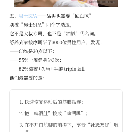
五、
男士SPA
——猛男也需要“回血区”
别被“男士SPA”四个字劝退，
它不是大叔专属，也不是“油腻”代名词。
舒养到家按摩调研了3000位男性用户，发现：
——63%是30岁以下；
——55%一周健身≥3次；
——82%熬夜+久坐+手游 triple kill。
他们最需要的是：
快速恢复运动后的筋膜黏连；
把“啤酒肚”按成“啤酒肌”；
在不开口尬聊的前提下，享受“社恐友好”服
务。