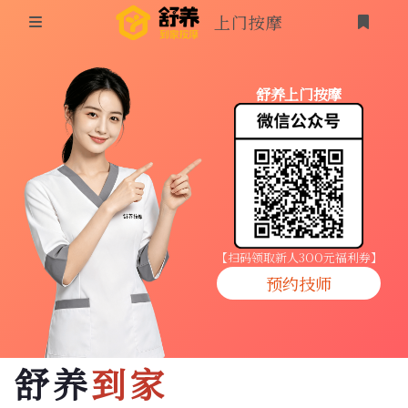
上门按摩
首页
舒养上门按摩
同城按摩
登录
上门按摩
养生按摩
技师入驻
【扫码领取新人3OO元福利券】
预约技师
商家入驻
代理入驻
舒养
到家
预约技师