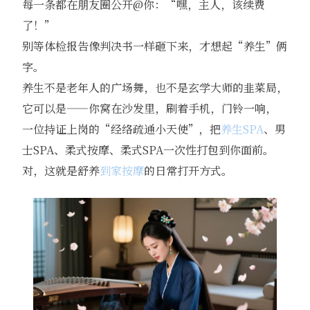
每一条都在朋友圈公开@你：“嘿，主人，该续费
了！”
别等体检报告像判决书一样砸下来，才想起“养生”俩
字。
养生不是老年人的广场舞，也不是玄学大师的韭菜局，
它可以是——你窝在沙发里，刷着手机，门铃一响，
一位持证上岗的“经络疏通小天使”，把
养生SPA
、男
士SPA、柔式按摩、柔式SPA一次性打包到你面前。
对，这就是舒养
到家按摩
的日常打开方式。