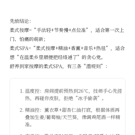
先放结论：
柔式按摩=“手法轻+节奏慢+点位准”，适合第一次上
门、怕痛的萌新；
柔式SPA=“柔式按摩+精油+香薰+音乐+热毯”，适合
想“在温柔乡里顺便把经络通了”的贪心党。
舒养到家按摩的柔式SPA，有三条“潜规则”：
温度控：房间提前预热到26℃，技师手心先搓
热，再碰你皮肤，拒绝“冰手偷袭”。
精油控：薰衣草+甜杏仁油打底，根据体质再
叠加生姜/葡萄柚/天竺葵，像调鸡尾酒一样精
准。