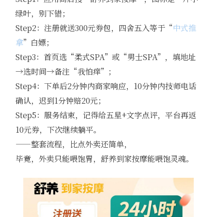
绿叶，别下错；
Step2：注册就送300元券包，四舍五入等于“
中式推
拿
”白嫖；
Step3：首页选“柔式SPA”或“男士SPA”，填地址
→选时间→备注“我怕痒”；
Step4：下单后2分钟内商家响应，10分钟内技师电话
确认，迟到1分钟赔20元；
Step5：服务结束，记得给五星+文字点评，平台再返
10元券，下次继续躺平。
——整套流程，比点外卖还简单，
毕竟，外卖只能喂饱胃，舒养到家按摩能喂饱灵魂。