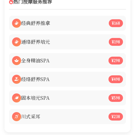
热门按摩服务推荐
经典舒养推拿
¥168
通络舒养培元
¥198
全身精油SPA
¥298
经络舒养SPA
¥498
固本培元SPA
¥598
川式采耳
¥238