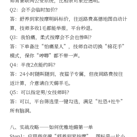
师背景联网公安系统，比相亲对象还透明。
Q2：会不会临时加价？
答：舒养到家按摩明码标价，往返路费高德地图自动计
算，技师多收1毛都能举报，平台秒退。
Q3：我怕痛，柔式按摩会不会也惨叫？
答：下单备注“怕痛星人”，技师自动切换“棉花手”
模式，保你“哼唧”都不带一声。
Q4：半夜2点能约吗？
答：24小时随叫随到，夜猫子专属，但夜间路费按往
返计算，介意请白天薅羊毛。
Q5：可以指定男/女技师吗？
答：可以，平台筛选里一键勾选，满足“社恐+社牛”
所有脑洞。
八、实战攻略——如何优雅地薅第一单
Step1：应用商店搜“舒养到家按摩”，图标是一片小