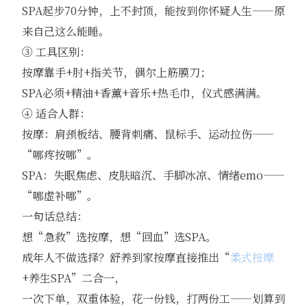
SPA起步70分钟，上不封顶，能按到你怀疑人生——原
来自己这么能睡。
③ 工具区别：
按摩靠手+肘+指关节，偶尔上筋膜刀；
SPA必须+精油+香薰+音乐+热毛巾，仪式感满满。
④ 适合人群：
按摩：肩颈板结、腰背刺痛、鼠标手、运动拉伤——
“哪疼按哪”。
SPA：失眠焦虑、皮肤暗沉、手脚冰凉、情绪emo——
“哪虚补哪”。
一句话总结：
想“急救”选按摩，想“回血”选SPA。
成年人不做选择？舒养到家按摩直接推出“
柔式按摩
+养生SPA”二合一，
一次下单，双重体验，花一份钱，打两份工——划算到