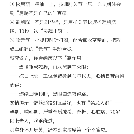
③ 松肩颈：精油一上，技师肘关节一压，你立刻体会
到“肩膀不是自己的”爽感。
④ 刷膀胱：不是刷马桶，是用指关节快速梳理膀胱
经，10秒一次“灵魂出窍”。
⑤ 收元气：小腹顺时针打圈，配合薰衣草精油，把散
成二维码的“元气”手动合拢。
整套做完，你会经历以下“副作用”：
——当场睡成死狗，口水流到耳朵眼；
——次日上班，工位像被搬到马尔代夫，心情自带海风
滤镜；
——连续三晚秒睡，黑眼圈连夜跑路。
友情提示：舒筋通络SPA虽好，也有“禁忌人群”——
孕期、哺乳期、严重骨质疏松、骨折、心脏病、70岁
以上老人，乖乖绕道，
别拿身体开玩笑，舒养到家按摩第一个不答应。