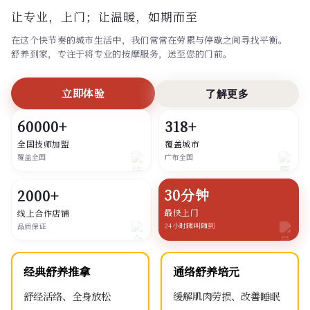
让专业，上门；
让温暖，如期而至
在这个快节奏的城市生活中，我们常常在劳累与停歇之间寻找平衡。
舒养到家，专注于将专业的按摩服务，送至您的门前。
立即体验
了解更多
60000+
318+
全国技师加盟
覆盖城市
覆盖全国
广布全国
30分钟
2000+
最快上门
线上合作店铺
24小时随叫随到
品质保证
经典舒养推拿
通络舒养培元
舒经活络、全身放松
缓解肌肉劳损、改善睡眠