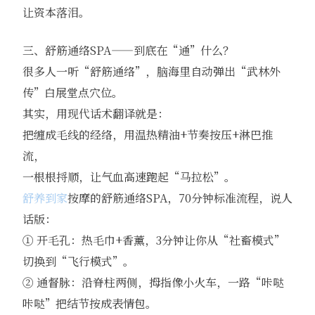
让资本落泪。
三、舒筋通络SPA——到底在“通”什么？
很多人一听“舒筋通络”，脑海里自动弹出“武林外
传”白展堂点穴位。
其实，用现代话术翻译就是：
把缠成毛线的经络，用温热精油+节奏按压+淋巴推
流，
一根根捋顺，让气血高速跑起“马拉松”。
舒养到家
按摩的舒筋通络SPA，70分钟标准流程，说人
话版：
① 开毛孔：热毛巾+香薰，3分钟让你从“社畜模式”
切换到“飞行模式”。
② 通督脉：沿脊柱两侧，拇指像小火车，一路“咔哒
咔哒”把结节按成表情包。