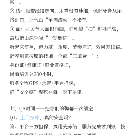
浆”。
② 线：顺着经络走向，用掌根匀速推，像把牙膏从尾
挤到口，让气血“单向流动”不堵车。
③ 面：肘关节大面积画圈，把乳酸“扫”进淋巴管，
最后借由深呼吸“一键删除”。
听起来简单，但力度、角度、节奏差1°，效果差10倍。
舒养到家按摩的技师，全部“三证合一”：
身份证+健康证+职业资格证，
岗前培训≥200小时，
服务全程GPS+录音+平台担保，
把“安全感”焊死在每一次下单里。
七、QA时间——把你们的弹幕一次清空
Q1：
上门按摩
，真的安全吗？
答：平台三方担保，费用先冻结，服务完成才到账；技