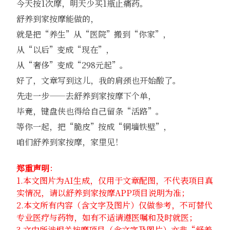
今天按1次摩，明天少买1瓶止痛药。
舒养到家按摩能做的，
就是把“养生”从“医院”搬到“你家”，
从“以后”变成“现在”，
从“奢侈”变成“298元起”。
好了，文章写到这儿，我的肩颈也开始酸了。
先走一步——去舒养到家按摩下个单，
毕竟，键盘侠也得给自己留条“活路”。
等你一起，把“脆皮”按成“铜墙铁壁”，
咱们舒养到家按摩，家里见！
郑重声明
：
1.本文图片为AI生成，仅用于文章配图，不代表项目真
实情况，请以舒养到家按摩APP项目说明为准；
2.本文所有内容（含文字及图片）仅做参考，不可替代
专业医疗与药物，如有不适请遵医嘱和及时就医；
3.文中所涉相关按摩项目（含文字及图片）亦非“舒养