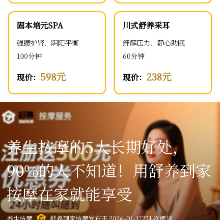
固本培元SPA
川式舒养采耳
强腰护肾、阴阳平衡
纾解压力、静心助眠
100分钟
60分钟
598元
238元
现价：
现价：
养生按摩的5大长期好处，
90%的人不知道！用舒养到家
按摩在家就能享受
养生按摩
舒养到家按摩
发布于 2026-01-12
271 次阅读