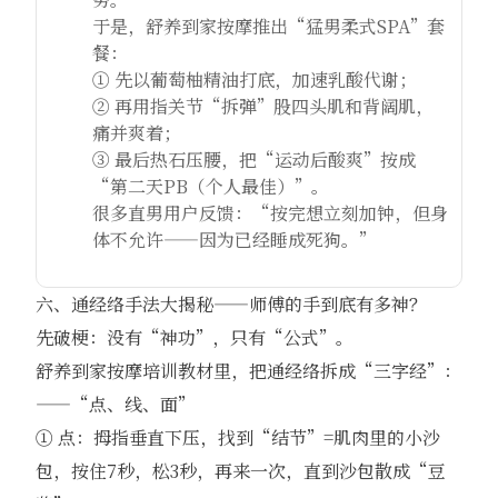
于是，舒养到家按摩推出“猛男柔式SPA”套
餐：
① 先以葡萄柚精油打底，加速乳酸代谢；
② 再用指关节“拆弹”股四头肌和背阔肌，
痛并爽着；
③ 最后热石压腰，把“运动后酸爽”按成
“第二天PB（个人最佳）”。
很多直男用户反馈：“按完想立刻加钟，但身
体不允许——因为已经睡成死狗。”
六、通经络手法大揭秘——师傅的手到底有多神？
先破梗：没有“神功”，只有“公式”。
舒养到家按摩培训教材里，把通经络拆成“三字经”：
——“点、线、面”
① 点：拇指垂直下压，找到“结节”=肌肉里的小沙
包，按住7秒，松3秒，再来一次，直到沙包散成“豆