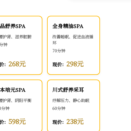
品舒养SPA
全身精油SPA
腰护肾、滋养脏腑
改善睡眠、促进血液循
环
0分钟
70分钟
268元
298元
价：
现价：
本培元SPA
川式舒养采耳
腰护肾、阴阳平衡
纾解压力、静心助眠
00分钟
60分钟
598元
238元
价：
现价：