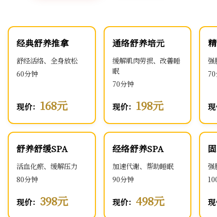
经典舒养推拿
通络舒养培元
精
舒经活络、全身放松
缓解肌肉劳损、改善睡
强
眠
60分钟
7
70分钟
168元
198元
现价：
现价：
现
舒养舒缓SPA
经络舒养SPA
固
活血化瘀、缓解压力
加速代谢、帮助睡眠
强
80分钟
90分钟
1
398元
498元
现价：
现价：
现