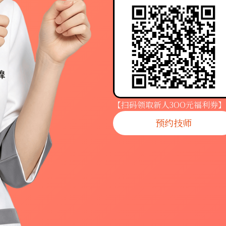
【扫码领取新人3OO元福利券】
预约技师