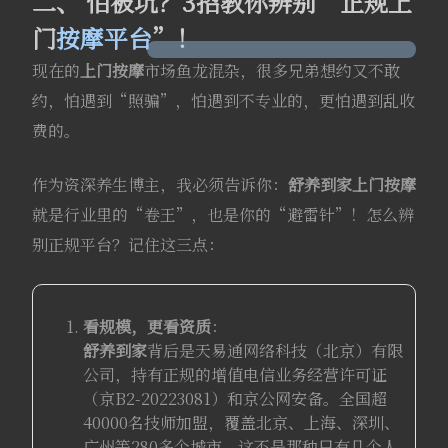
二、 怕被坑？3招教你辨别“正规上
门
按摩平台
”！
现在的
上门按摩
市场鱼龙混杂，很多兄弟想约又不敢
约，怕遇到“照骗”，怕遇到不专业的，更怕遇到乱收
费的。
作为资深养生博主，我必须告诉你：
舒养到家
上门按摩
就是行业里的“卷王”，也是你的“避雷针”！怎么辨
别正规平台？记住这三点：
看规模，更看资质
：
舒养到家
背后是天易通网络科技（北京）有限
公司，持有正规的增值电信业务经营许可证
（京B2-20223081）和京公网安备。全国超
40000名技师加盟，覆盖北京、上海、深圳、
广州等280多个城市。这不是那种只有几个人