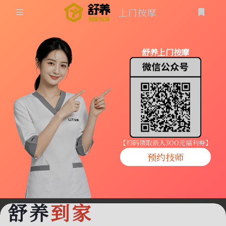
上门按摩
首页
舒养上门按摩
同城按摩
登录
上门按摩
养生按摩
技师入驻
【扫码领取新人3OO元福利券】
预约技师
商家入驻
代理入驻
舒养
到家
预约技师