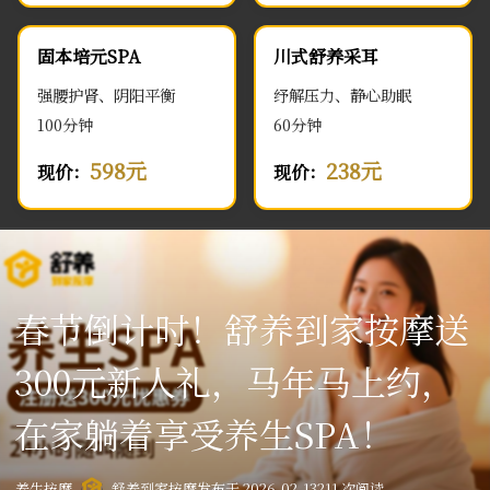
固本培元SPA
川式舒养采耳
强腰护肾、阴阳平衡
纾解压力、静心助眠
100分钟
60分钟
598元
238元
现价：
现价：
春节倒计时！舒养到家按摩送
300元新人礼，马年马上约，
在家躺着享受养生SPA！
养生按摩
舒养到家按摩
发布于 2026-02-13
211 次阅读