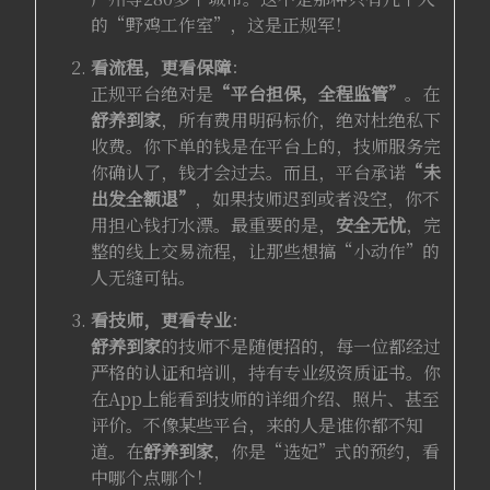
的“野鸡工作室”，这是正规军！
看流程，更看保障
：
正规平台绝对是
“平台担保，全程监管”
。在
舒养到家
，所有费用明码标价，绝对杜绝私下
收费。你下单的钱是在平台上的，技师服务完
你确认了，钱才会过去。而且，平台承诺
“未
出发全额退”
，如果技师迟到或者没空，你不
用担心钱打水漂。最重要的是，
安全无忧
，完
整的线上交易流程，让那些想搞“小动作”的
人无缝可钻。
看技师，更看专业
：
舒养到家
的技师不是随便招的，每一位都经过
严格的认证和培训，持有专业级资质证书。你
在App上能看到技师的详细介绍、照片、甚至
评价。不像某些平台，来的人是谁你都不知
道。在
舒养到家
，你是“选妃”式的预约，看
中哪个点哪个！