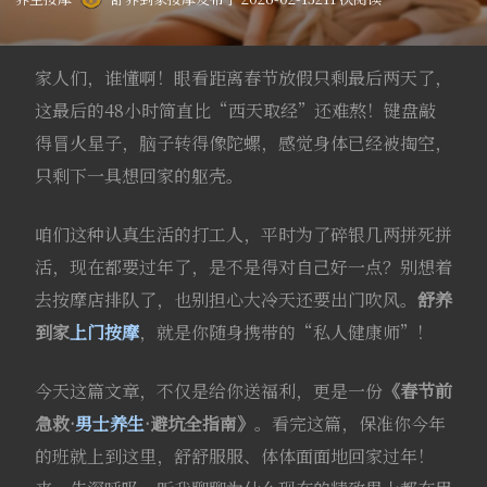
家人们，谁懂啊！眼看距离春节放假只剩最后两天了，
这最后的48小时简直比“西天取经”还难熬！键盘敲
得冒火星子，脑子转得像陀螺，感觉身体已经被掏空，
只剩下一具想回家的躯壳。
咱们这种认真生活的打工人，平时为了碎银几两拼死拼
活，现在都要过年了，是不是得对自己好一点？别想着
去按摩店排队了，也别担心大冷天还要出门吹风。
舒养
到家
上门按摩
，就是你随身携带的“私人健康师”！
今天这篇文章，不仅是给你送福利，更是一份
《春节前
急救·
男士养生
·避坑全指南》
。看完这篇，保准你今年
的班就上到这里，舒舒服服、体体面面地回家过年！