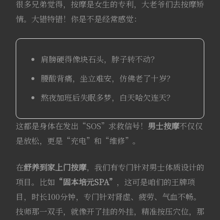
很多兄弟觉得，按摩是女生的专利，大老爷们去按摩矫
情。大错特错！你是不是经常感觉：
肩膀硬得像块石头，脖子转不动？
腰酸背痛，坐立难安，仿佛老了十岁？
熬夜加班后失眠多梦，白天哈欠连天？
这都是身体在发出“SOS”求救信号！
男士按摩
不仅仅
是放松，更是“充电”和“维修”。
在
舒养到家
上门按摩
，我们有专门针对男士体质设计的
项目。比如
“固本培元SPA”
，这可是咱们的王牌项
目，时长100分钟，专门针对肾虚、疲劳、气血不畅。
技师那一双手，就像开了挂的外挂，精准按压穴位，那