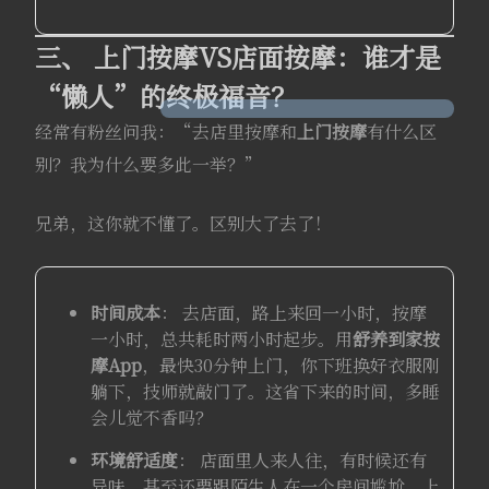
三、 上门按摩VS店面按摩：谁才是
“懒人”的终极福音？
经常有粉丝问我：“去店里按摩和
上门按摩
有什么区
别？我为什么要多此一举？”
兄弟，这你就不懂了。区别大了去了！
时间成本
： 去店面，路上来回一小时，按摩
一小时，总共耗时两小时起步。用
舒养到家
按
摩App
，最快30分钟上门，你下班换好衣服刚
躺下，技师就敲门了。这省下来的时间，多睡
会儿觉不香吗？
环境舒适度
： 店面里人来人往，有时候还有
异味，甚至还要跟陌生人在一个房间尴尬。上