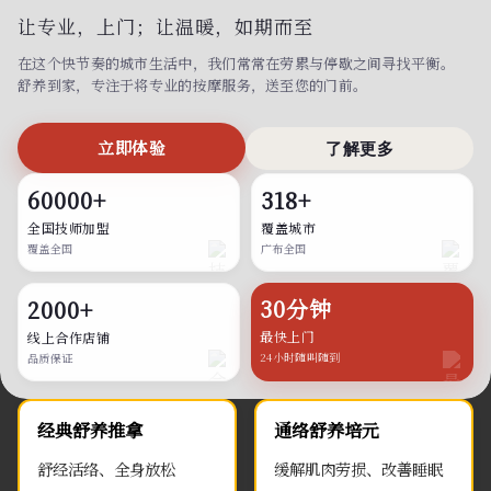
让专业，上门；
让温暖，如期而至
在这个快节奏的城市生活中，我们常常在劳累与停歇之间寻找平衡。
舒养到家，专注于将专业的按摩服务，送至您的门前。
立即体验
了解更多
60000+
318+
全国技师加盟
覆盖城市
覆盖全国
广布全国
30分钟
2000+
最快上门
线上合作店铺
24小时随叫随到
品质保证
经典舒养推拿
通络舒养培元
舒经活络、全身放松
缓解肌肉劳损、改善睡眠