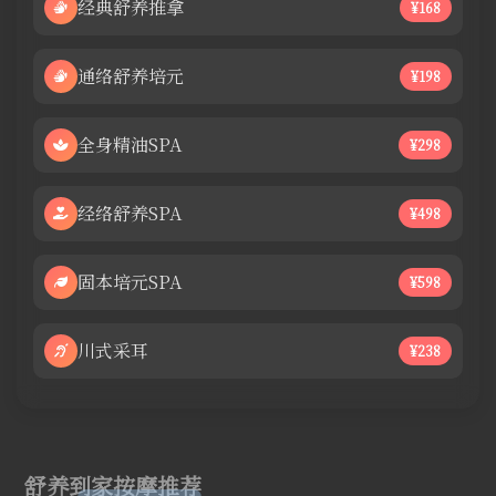
经典舒养推拿
¥168
通络舒养培元
¥198
全身精油SPA
¥298
经络舒养SPA
¥498
固本培元SPA
¥598
川式采耳
¥238
舒养到家按摩推荐