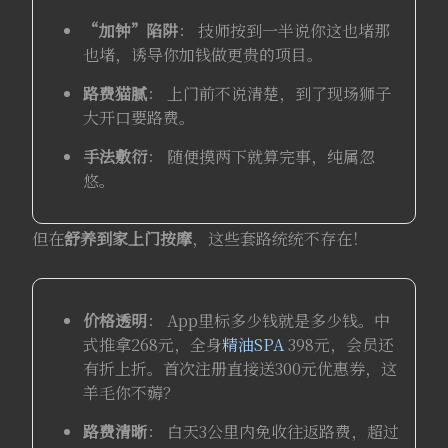
“加钟”陷阱
： 技师按到一半说你这也堵那
也堵，诱导你加钱做更贵的项目。
路费猫腻
： 上门前不说清楚，到了现场狮子
大开口要路费。
手法敷衍
： 随便摸两下就算完事，纯属忽
悠。
但在
舒养到家
上门按摩
，这些套路统统不存在！
价格透明
： App里标多少钱就是多少钱。中
式推拿268元，全身
精油SPA
398元，会员还
有折上折。首次注册直接送300元优惠券，这
羊毛你不薅？
路费清晰
： 白天3公里内免收往返路费，超过