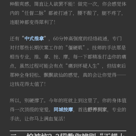
种酸爽感，简直让人欲罢不能！做完一次，你会感觉体
内的“任督二脉”都被打通了，腰不酸了，腿不疼了，
连眼神都变得犀利了！
还有
“
中式推拿
”
，60分钟高强度的经络疏通，专门
对付那些长期伏案工作的“僵硬肌”。技师的手法那是
相当专业，推、拿、按、摩，每一下都精准打击你的痛
点，虽然过程可能会有点“痛到怀疑人生”，但结束后
那种全身轻松、飘飘欲仙的感觉，真的会让你觉得——
这钱花得太值了！
所以，别硬撑了。今年的班就上到这里了，你的身体值
得一次顶级的宠爱。
同城按摩
，首选
舒养到家
，专业的
手法，让你马上满血复活！