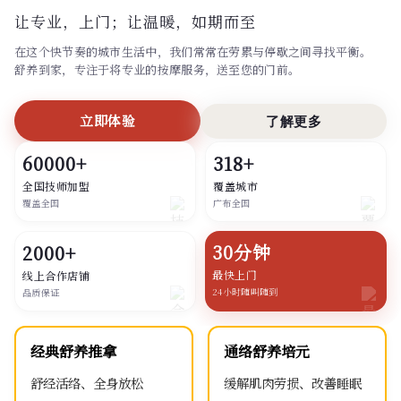
让专业，上门；
让温暖，如期而至
在这个快节奏的城市生活中，我们常常在劳累与停歇之间寻找平衡。
舒养到家，专注于将专业的按摩服务，送至您的门前。
立即体验
了解更多
60000+
318+
全国技师加盟
覆盖城市
覆盖全国
广布全国
30分钟
2000+
最快上门
线上合作店铺
24小时随叫随到
品质保证
经典舒养推拿
通络舒养培元
舒经活络、全身放松
缓解肌肉劳损、改善睡眠