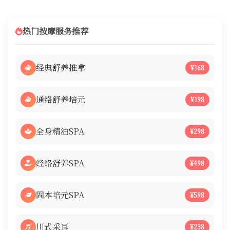
热门按摩服务推荐
经典舒养推拿
¥168
通络舒养培元
¥198
全身精油SPA
¥298
经络舒养SPA
¥498
固本培元SPA
¥598
川式采耳
¥238