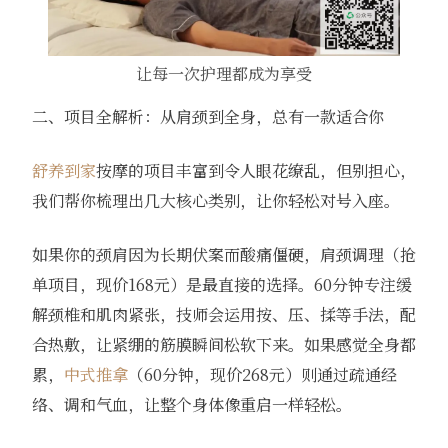
让每一次护理都成为享受
二、项目全解析：从肩颈到全身，总有一款适合你
舒养到家
按摩的项目丰富到令人眼花缭乱，但别担心，
我们帮你梳理出几大核心类别，让你轻松对号入座。
如果你的颈肩因为长期伏案而酸痛僵硬，肩颈调理（抢
单项目，现价168元）是最直接的选择。60分钟专注缓
解颈椎和肌肉紧张，技师会运用按、压、揉等手法，配
合热敷，让紧绷的筋膜瞬间松软下来。如果感觉全身都
累，
中式推拿
（60分钟，现价268元）则通过疏通经
络、调和气血，让整个身体像重启一样轻松。