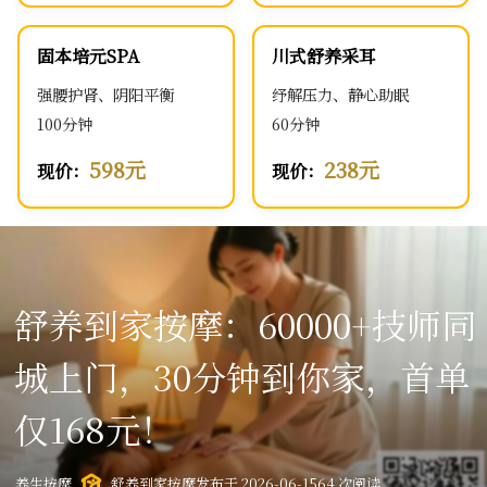
固本培元SPA
川式舒养采耳
强腰护肾、阴阳平衡
纾解压力、静心助眠
100分钟
60分钟
598元
238元
现价：
现价：
舒养到家按摩：60000+技师同
城上门，30分钟到你家，首单
仅168元！
养生按摩
舒养到家按摩
发布于 2026-06-15
64 次阅读