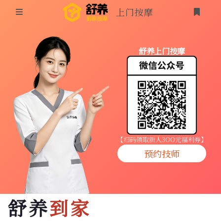
上门按摩
首页
舒养上门按摩
同城按摩
登录
上门按摩
养生按摩
技师入驻
【扫码领取新人3OO元福利券】
预约技师
商家入驻
代理入驻
舒养
到家
预约技师