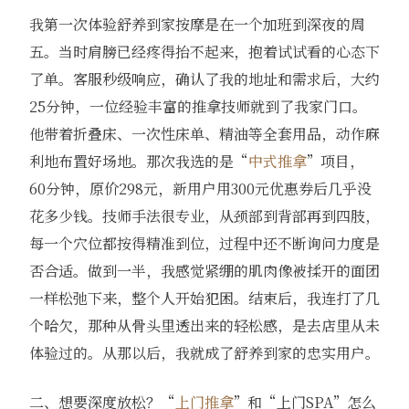
我第一次体验舒养到家按摩是在一个加班到深夜的周
五。当时肩膀已经疼得抬不起来，抱着试试看的心态下
了单。客服秒级响应，确认了我的地址和需求后，大约
25分钟，一位经验丰富的推拿技师就到了我家门口。
他带着折叠床、一次性床单、精油等全套用品，动作麻
利地布置好场地。那次我选的是“
中式推拿
”项目，
60分钟，原价298元，新用户用300元优惠券后几乎没
花多少钱。技师手法很专业，从颈部到背部再到四肢，
每一个穴位都按得精准到位，过程中还不断询问力度是
否合适。做到一半，我感觉紧绷的肌肉像被揉开的面团
一样松弛下来，整个人开始犯困。结束后，我连打了几
个哈欠，那种从骨头里透出来的轻松感，是去店里从未
体验过的。从那以后，我就成了舒养到家的忠实用户。
二、想要深度放松？“
上门推拿
”和“上门SPA”怎么