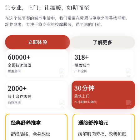
让专业，上门；
让温暖，如期而至
在这个快节奏的城市生活中，我们常常在劳累与停歇之间寻找平衡。
舒养到家，专注于将专业的按摩服务，送至您的门前。
立即体验
了解更多
60000+
318+
全国技师加盟
覆盖城市
覆盖全国
广布全国
30分钟
2000+
最快上门
线上合作店铺
24小时随叫随到
品质保证
经典舒养推拿
通络舒养培元
舒经活络、全身放松
缓解肌肉劳损、改善睡眠