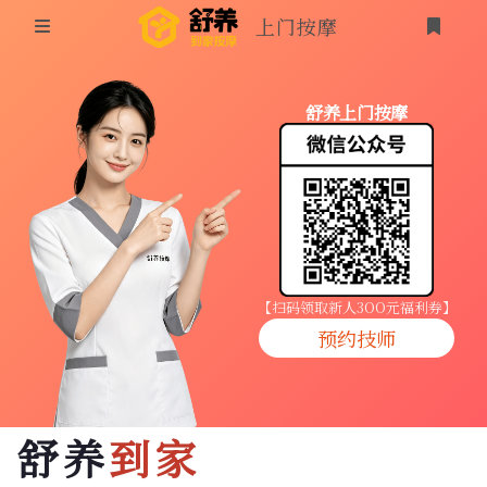
上门按摩
首页
舒养上门按摩
同城按摩
登录
上门按摩
养生按摩
技师入驻
【扫码领取新人3OO元福利券】
预约技师
商家入驻
代理入驻
舒养
到家
预约技师