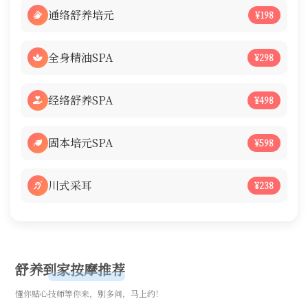
通络舒养培元
¥198
全身精油SPA
¥298
经络舒养SPA
¥498
固本培元SPA
¥598
川式采耳
¥238
舒养到家按摩推荐
懂你贴心技师等你来，别多问，马上约！