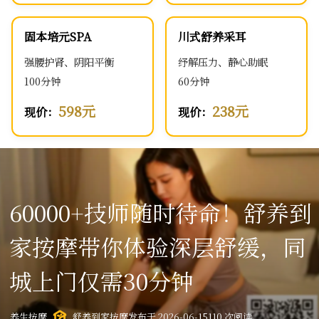
固本培元SPA
川式舒养采耳
强腰护肾、阴阳平衡
纾解压力、静心助眠
100分钟
60分钟
598元
238元
现价：
现价：
60000+技师随时待命！舒养到
家按摩带你体验深层舒缓，同
城上门仅需30分钟
养生按摩
舒养到家按摩
发布于 2026-06-15
110 次阅读