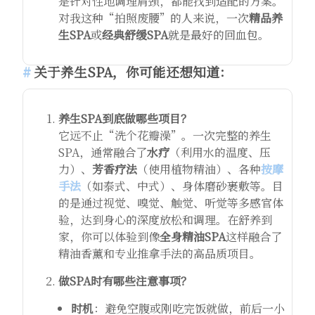
是针对性地调理肩颈，都能找到适配的方案。
对我这种“拍照废腰”的人来说，一次
精品养
生SPA
或
经典舒缓SPA
就是最好的回血包。
关于养生SPA，你可能还想知道：
养生SPA到底做哪些项目？
它远不止“洗个花瓣澡”。一次完整的养生
SPA，通常融合了
水疗
（利用水的温度、压
力）、
芳香疗法
（使用植物精油）、各种
按摩
手法
（如泰式、中式）、身体磨砂裹敷等。目
的是通过视觉、嗅觉、触觉、听觉等多感官体
验，达到身心的深度放松和调理。在舒养到
家，你可以体验到像
全身精油SPA
这样融合了
精油香薰和专业推拿手法的高品质项目。
做SPA时有哪些注意事项？
时机
：避免空腹或刚吃完饭就做，前后一小