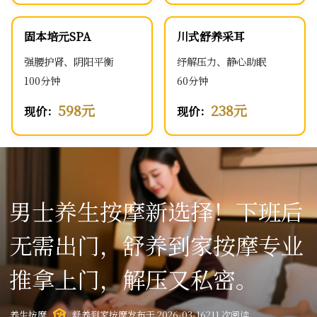
固本培元SPA
川式舒养采耳
强腰护肾、阴阳平衡
纾解压力、静心助眠
100分钟
60分钟
598元
238元
现价：
现价：
男士养生按摩新选择！下班后
无需出门，舒养到家按摩专业
推拿上门，解压又私密。
养生按摩
舒养到家按摩
发布于 2026-03-16
211 次阅读