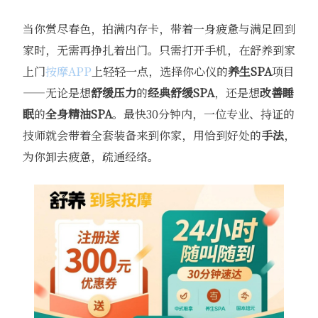
当你赏尽春色，拍满内存卡，带着一身疲惫与满足回到
家时，无需再挣扎着出门。只需打开手机，在舒养到家
上门
按摩APP
上轻轻一点，选择你心仪的
养生SPA
项目
——无论是想
舒缓压力
的
经典舒缓SPA
，还是想
改善睡
眠
的
全身精油SPA
。最快30分钟内，一位专业、持证的
技师就会带着全套装备来到你家，用恰到好处的
手法
，
为你卸去疲惫，疏通经络。