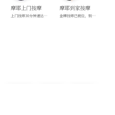
摩耶上门按摩
摩耶到家按摩
上门技师30分钟速达，别问，快约！
金牌技师已就位，别纠结，马上预约！