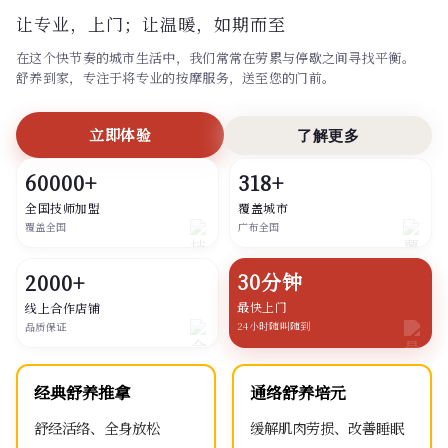
让专业，上门；
让温暖，如期而至
在这个快节奏的城市生活中，我们常常在劳累与停歇之间寻找平衡。
舒养到家，专注于将专业的按摩服务，送至您的门前。
立即体验
了解更多
60000+
318+
全国技师加盟
覆盖城市
覆盖全国
广布全国
30分钟
2000+
最快上门
线上合作店铺
24小时随叫随到
品质保证
经典舒养推拿
通络舒养培元
舒经活络、全身放松
缓解肌肉劳损、改善睡眠