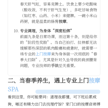
春天肝气旺，容易克脾土。饮食上要少吃酸味
（酸收敛，不利于肝气生发），多吃甘味食物
（如红枣、山药、小米）来健脾。一碗小米山
药粥，就是温柔的肠胃
按摩
。
专业调理，为身体“深度松绑”
前面九条是日常功课，而这第十条，则是给你
的“阶段性奖励”。当自己拍打、拉伸都无法
缓解那些深层的肌肉酸痛和疲惫时，就需要一
场专业的
上门按摩
来为身体做一次彻底的“春
季大扫除”。尤其是针对久坐导致的肩颈腰背
问题，专业技师的
手法
至关重要。
二、当春季养生，遇上专业上门
按摩
SPA
看到这里，你可能要问：道理我都懂，可下班后累成
狗，哪还有精力出门去找理疗馆？家门口的按摩店师傅