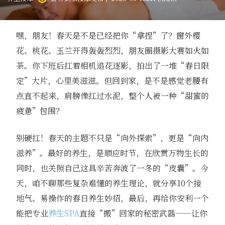
嘿，朋友！春天是不是已经把你“拿捏”了？窗外樱
花、桃花、玉兰开得轰轰烈烈，朋友圈摄影大赛如火如
荼。你下班后扛着相机追花逐影，拍出了一堆“春日限
定”大片，心里美滋滋。但回到家，是不是感觉老腰有
点直不起来，肩膀像扛过水泥，整个人被一种“甜蜜的
疲惫”包围？
别硬扛！春天的主题不只是“向外探索”，更是“向内
滋养”。最好的养生，是顺应时节，在欣赏万物生长的
同时，也关照自己这具辛苦奔波了一冬的“皮囊”。今
天，咱不聊那些复杂难懂的养生理论，就分享10个接
地气、易操作的春日养生妙招，最后，再给你安利一个
能把专业
养生SPA
直接“搬”回家的秘密武器——让你