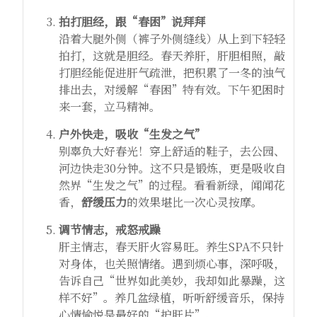
拍打胆经，跟“春困”说拜拜
沿着大腿外侧（裤子外侧缝线）从上到下轻轻
拍打，这就是胆经。春天养肝，肝胆相照，敲
打胆经能促进肝气疏泄，把积累了一冬的浊气
排出去，对缓解“春困”特有效。下午犯困时
来一套，立马精神。
户外快走，吸收“生发之气”
别辜负大好春光！穿上舒适的鞋子，去公园、
河边快走30分钟。这不只是锻炼，更是吸收自
然界“生发之气”的过程。看看新绿，闻闻花
香，
舒缓压力
的效果堪比一次心灵按摩。
调节情志，戒怒戒躁
肝主情志，春天肝火容易旺。养生SPA不只针
对身体，也关照情绪。遇到烦心事，深呼吸，
告诉自己“世界如此美妙，我却如此暴躁，这
样不好”。养几盆绿植，听听舒缓音乐，保持
心情愉悦是最好的“护肝片”。