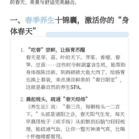
的春天，美景与舒适完美融合。
一、
春季养生
十锦囊，激活你的“身
体春天”
“吃春”尝鲜，让肠胃苏醒
春天是芽、苗、叶的天下。荠菜、香椿、春
笋、豆苗……这些时令鲜蔬富含生机，能帮助
身体推陈出新。别再顿顿大鱼大肉了，给肠胃
也换上春装，来点清淡鲜美的“春日限定”，
这就是最自然的养生
SPA
。
晨起梳头，疏通“春天经络”
《养生论》说：“春三月，每朝梳头一二百
下。”头部是诸阳之会，春天阳气生发，每天
早晨用梳子（或手指）从前额到后脑勺轻轻梳
理，能疏通气血，让你一整天神清气爽，比喝
十杯咖啡都管用。