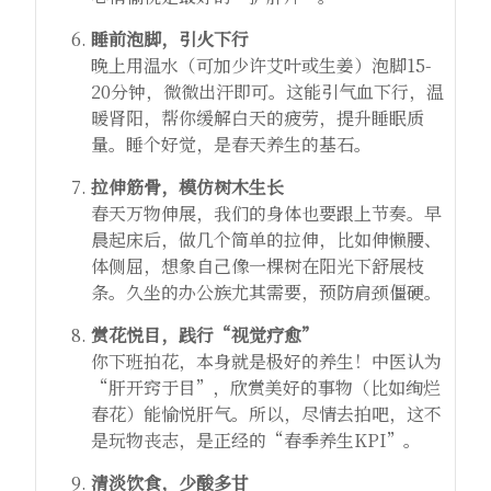
睡前泡脚，引火下行
晚上用温水（可加少许艾叶或生姜）泡脚15-
20分钟，微微出汗即可。这能引气血下行，温
暖肾阳，帮你缓解白天的疲劳，提升睡眠质
量。睡个好觉，是春天养生的基石。
拉伸筋骨，模仿树木生长
春天万物伸展，我们的身体也要跟上节奏。早
晨起床后，做几个简单的拉伸，比如伸懒腰、
体侧屈，想象自己像一棵树在阳光下舒展枝
条。久坐的办公族尤其需要，预防肩颈僵硬。
赏花悦目，践行“视觉疗愈”
你下班拍花，本身就是极好的养生！中医认为
“肝开窍于目”，欣赏美好的事物（比如绚烂
春花）能愉悦肝气。所以，尽情去拍吧，这不
是玩物丧志，是正经的“春季养生KPI”。
清淡饮食，少酸多甘