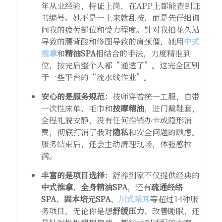
年从业经验，持证上岗，在APP上都能查到证
书编号。她不是一上来就乱按，而是先仔细询
问我的疲劳部位和受力程度。针对我拍花久站
导致的腰背酸和修图导致的肩颈僵，她用
中式
推拿
和
精油SPA
相结合的手法，力度精准到
位，按完后整个人都“通透了”。这完全区别
于一些平台的“流水线作业”。
安心的是服务规范
：技师穿着统一工服，自带
一次性床单、毛巾和
按摩精油
，进门戴鞋套，
全程礼貌安静，没有任何推销办卡或隐形消
费，彻底打消了我对
隐私
和安全问题的顾虑。
服务结束后，还会主动清理现场，体验感拉
满。
丰富的是项目选择
：舒养到家不仅提供经典的
中式推拿
、
全身精油SPA
，还有
疏通经络
SPA
、
固本培元SPA
、
川式采耳
等超过14种服
务项目。无论你是想
舒缓压力
、改善睡眠，还