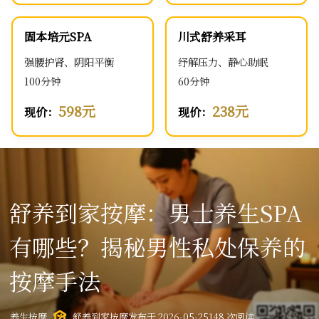
固本培元SPA
川式舒养采耳
强腰护肾、阴阳平衡
纾解压力、静心助眠
100分钟
60分钟
598元
238元
现价：
现价：
舒养到家按摩：男士养生SPA
有哪些？揭秘男性私处保养的
按摩手法
养生按摩
舒养到家按摩
发布于 2026-05-25
148 次阅读