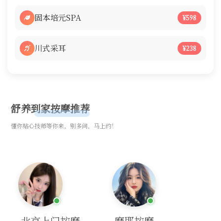
固本培元SPA
¥598
川式采耳
¥238
舒养到家按摩推荐
懂你贴心技师等你来，别多问，马上约！
北京上门按摩
摩耶按摩