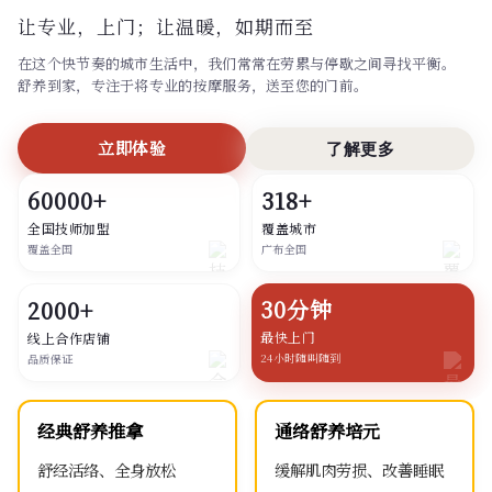
让专业，上门；
让温暖，如期而至
在这个快节奏的城市生活中，我们常常在劳累与停歇之间寻找平衡。
舒养到家，专注于将专业的按摩服务，送至您的门前。
立即体验
了解更多
60000+
318+
全国技师加盟
覆盖城市
覆盖全国
广布全国
30分钟
2000+
最快上门
线上合作店铺
24小时随叫随到
品质保证
经典舒养推拿
通络舒养培元
舒经活络、全身放松
缓解肌肉劳损、改善睡眠