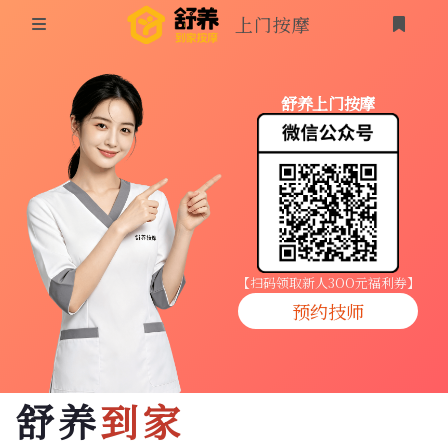
上门按摩
首页
舒养上门按摩
同城按摩
登录
上门按摩
养生按摩
技师入驻
【扫码领取新人3OO元福利券】
预约技师
商家入驻
代理入驻
舒养
到家
预约技师