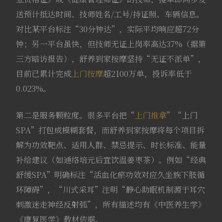
送预计抵达时间、技师姓名/工号/持证照、车辆信息。
对比某平台标注“30分钟达”，实际平均响应超72分
钟；另一平台虽快，但技师无证上岗率高达37%（据第
三方暗访报告），舒养到家按摩坚持“无证不派单”，
目前已累计完成
上门按摩
超2100万单，投诉率低于
0.023%。
第二是服务颗粒度。很多平台把“
上门推拿
”“上门
SPA”打包成模糊套餐，而舒养到家按摩将每个项目拆
解为功效靶点、适用人群、禁忌提示、时长标准、能量
补给建议（如通络培元后宜饮温姜枣茶）。例如“经典
舒缓SPA”明确标注“活血化瘀功效对应久坐族下肢循
环障碍”，“川式采耳”注明“静心助眠机制源于耳穴
刺激迷走神经反射弧”，所有描述均有《中医养生学》
《康复医学》教材依据。