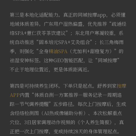
第三是本地化适配能力。真正的同城按摩app，必须懂
地域体质差异。广东用户湿热偏盛，优先推荐“疏通经
络SPA+薏仁茯苓茶饮建议”；东北用户寒凝较重，系
统自动推送“固本培元SPA+艾灸组合”；长三角梅雨
季，则强化“全身
精油SPA
（尤加利+甜橙复方）”的
祛湿安神标签。这种GEO智能匹配，让“同城按摩”
不止于地理位置近，更是体质距离近。
第四是可持续养生闭环。下单只是起点。舒养到家
按摩
APP
内置“体质自测—方案推荐—服务记录—周期追
踪—节气调养提醒”五步路径。每次上门按摩后，生成
含经络检测图（AI热成像辅助分析）、本次松解重点
穴位、3日居家调理动作视频的《个人养生简报》，真
正把一次上门按摩，变成持续28天的身体管理起点。