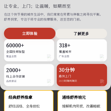
让专业，上门；
让温暖，如期而至
在这个快节奏的城市生活中，我们常常在劳累与停歇之间寻找平衡。
舒养到家，专注于将专业的按摩服务，送至您的门前。
立即体验
了解更多
60000+
318+
全国技师加盟
覆盖城市
覆盖全国
广布全国
30分钟
2000+
最快上门
线上合作店铺
24小时随叫随到
品质保证
经典舒养推拿
通络舒养培元
舒经活络、全身放松
缓解肌肉劳损、改善睡眠