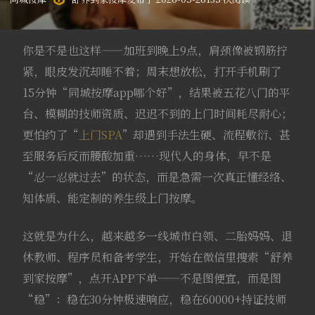
你是不是也这样——加班到晚上9点，肩颈像被钢筋拧
紧，眼皮发沉却睡不着；周末想放松，打开手机刷了
15分钟“同城按摩app哪个好”，结果被五花八门的平
台、模糊的技师资质、迟迟不到的上门时间耗尽耐心；
更怕约了“
上门SPA
”却遇到手法生硬、流程敷衍、甚
至服务后反而腰酸加重……现代人的身体，早不是
“忍一忍就过去”的状态，而是急需一次真正懂经络、
知体质、能定制的养生级上门按摩。
这就是为什么，越来越多一线城市白领、二胎妈妈、退
休教师、程序员和备考学生，开始在微信里搜索“舒养
到家按摩”，点开APP下单——不是图便宜，而是图
“稳”：稳在30分钟极速响应，稳在60000+持证技师