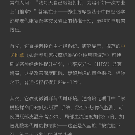
常有人问：“我每天自己敲敲打打，为啥不如一次专业
上门推拿？”答案在于——养生按摩是基于中医经络学
说与现代康复医学交叉验证的精准干预，绝非简单肌肉
按压。
首先，它直接调控自主神经系统。研究显示，规范的
中
式推拿
（如舒养到家按摩标准60分钟肩颈调理）可使
副交感神经活性提升41%，心率变异性（HRV）显著
增高，这是改善深度睡眠、缓解焦虑的黄金指标。相较
之下，普通揉捏仅提升8%～12%。
其次，它改变微循环与代谢环境。通络培元项目中“掌
根旋揉命门+擦热八髎”手法，经红外热像仪监测，可
使腰骶部皮温升高2.3℃，局部血流速度加快3.7倍，加
速乳酸等代谢废物清除——这正是久坐族“按完腿不
沉、第二天不酸”的科学基础。