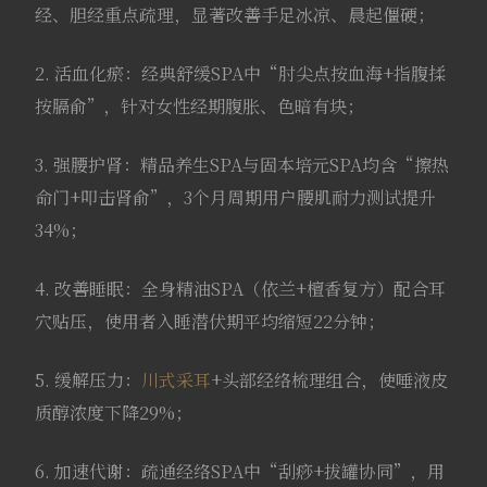
经、胆经重点疏理，显著改善手足冰凉、晨起僵硬；
2. 活血化瘀：经典舒缓SPA中“肘尖点按血海+指腹揉
按膈俞”，针对女性经期腹胀、色暗有块；
3. 强腰护肾：精品养生SPA与固本培元SPA均含“擦热
命门+叩击肾俞”，3个月周期用户腰肌耐力测试提升
34%；
4. 改善睡眠：全身精油SPA（依兰+檀香复方）配合耳
穴贴压，使用者入睡潜伏期平均缩短22分钟；
5. 缓解压力：
川式采耳
+头部经络梳理组合，使唾液皮
质醇浓度下降29%；
6. 加速代谢：疏通经络SPA中“刮痧+拔罐协同”，用