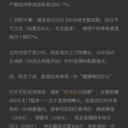
户晨起浮肿消退率高达86.7%；
7. 阴阳平衡：固本培元SPA 100分钟完整流程，结合节
气艾灸（如夏至补心、冬至温肾），使用户四季易感冒
频次下降57%。
这些功效不是口号，而是每次上门按摩后，APP自动
生成的《功效达成度评估》中可追溯的数据锚点。
四、现在下单，就是给身体签一份“健康响应协议”
打开手机应用商店，搜索“
舒养到家
按摩”，注册即赠
300元无门槛券——这不是营销噱头，而是我们对你身
体的一份诚意邀约。首单可抵扣任意项目：肩颈调理
（168元）、保健灸（168元）、甚至高端固本培元
SPA（698元），券后最低仅需168元，就能体验一次