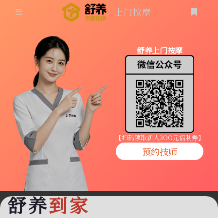
上门按摩
首页
舒养上门按摩
同城按摩
登录
上门按摩
养生按摩
技师入驻
【扫码领取新人3OO元福利券】
预约技师
商家入驻
代理入驻
舒养
到家
预约技师