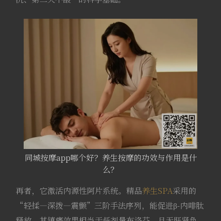
同城按摩app哪个好？养生按摩的功效与作用是什
么？
再者，它激活内源性阿片系统。精品
养生SPA
采用的
“轻揉—深拨—震颤”三阶手法序列，能促进β-内啡肽
释放，其镇痛效果相当于低剂量布洛芬，且无肝肾负