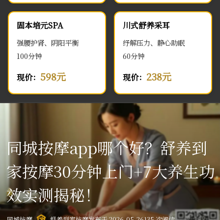
固本培元SPA
川式舒养采耳
强腰护肾、阴阳平衡
纾解压力、静心助眠
100分钟
60分钟
598元
238元
现价：
现价：
同城按摩app哪个好？舒养到
家按摩30分钟上门+7大养生功
效实测揭秘！
同城按摩
舒养到家按摩
发布于 2026-05-26
135 次阅读