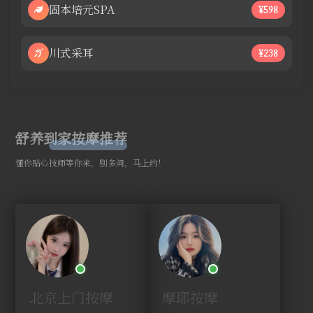
固本培元SPA
¥598
川式采耳
¥238
舒养到家按摩推荐
懂你贴心技师等你来，别多问，马上约！
北京上门按摩
摩耶按摩