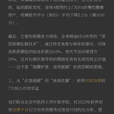
担。临床跟踪发现，连续4周预约上门SPA的慢性腰痛
用户，疼痛数字评分（NRS）平均下降5.2分（满分10
分）。
最后，它重构筋膜张力网络。全身精油SPA所用的“深
层筋膜松解技术”，通过特定角度与频率的滑动，可降
低肌筋膜组织粘连系数达63%，使关节活动度提升
19%，这对长期伏案导致的圆肩驼背有实质性矫正价值
——这才是“强腰护肾、滋养脏腑”的底层解剖逻辑。
三、从“应急缓解”到“体质改善”：舒养
到家按摩
的
7大核心功效实证
我们联合北京中医药大学针推学院，对2023年舒养到
家
按摩平台
12万份有效服务反馈进行结构化分析，提