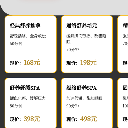
经典舒养推拿
通络舒养培元
精
舒经活络、全身放松
缓解肌肉劳损、改善睡
强
眠
60分钟
7
70分钟
168元
198元
现价：
现价：
现
舒养舒缓SPA
经络舒养SPA
固
活血化瘀、缓解压力
加速代谢、帮助睡眠
强
80分钟
90分钟
1
398元
498元
现价：
现价：
现