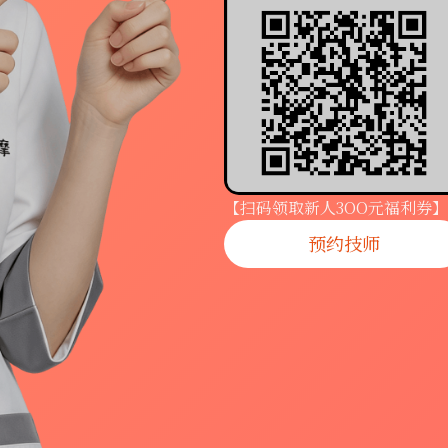
【扫码领取新人3OO元福利券】
预约技师