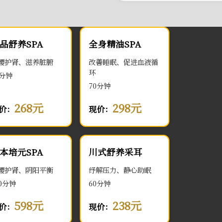
品舒养SPA
全身精油SPA
腰护肾、滋养脏腑
改善睡眠、促进血液循
环
0分钟
70分钟
268元
298元
价：
现价：
本培元SPA
川式舒养采耳
腰护肾、阴阳平衡
纾解压力、静心助眠
00分钟
60分钟
598元
238元
价：
现价：