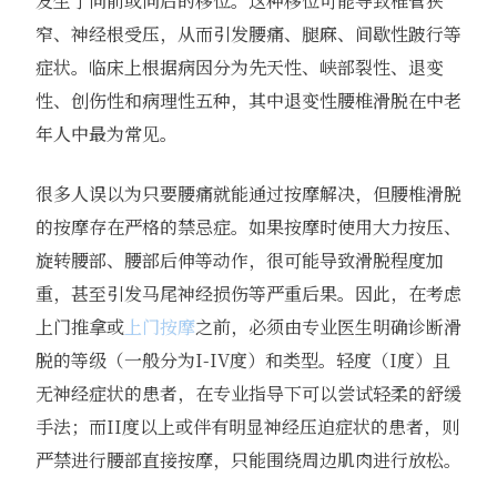
发生了向前或向后的移位。这种移位可能导致椎管狭
窄、神经根受压，从而引发腰痛、腿麻、间歇性跛行等
症状。临床上根据病因分为先天性、峡部裂性、退变
性、创伤性和病理性五种，其中退变性腰椎滑脱在中老
年人中最为常见。
很多人误以为只要腰痛就能通过按摩解决，但腰椎滑脱
的按摩存在严格的禁忌症。如果按摩时使用大力按压、
旋转腰部、腰部后伸等动作，很可能导致滑脱程度加
重，甚至引发马尾神经损伤等严重后果。因此，在考虑
上门推拿或
上门按摩
之前，必须由专业医生明确诊断滑
脱的等级（一般分为I-IV度）和类型。轻度（I度）且
无神经症状的患者，在专业指导下可以尝试轻柔的舒缓
手法；而II度以上或伴有明显神经压迫症状的患者，则
严禁进行腰部直接按摩，只能围绕周边肌肉进行放松。