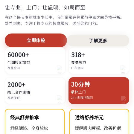
让专业，上门；
让温暖，如期而至
在这个快节奏的城市生活中，我们常常在劳累与停歇之间寻找平衡。
舒养到家，专注于将专业的按摩服务，送至您的门前。
立即体验
了解更多
60000+
318+
全国技师加盟
覆盖城市
覆盖全国
广布全国
30分钟
2000+
最快上门
线上合作店铺
24小时随叫随到
品质保证
经典舒养推拿
通络舒养培元
舒经活络、全身放松
缓解肌肉劳损、改善睡眠