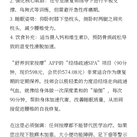
2. 强化核心肌群：在专业康复师指导下进行平板支
撑、鸟狗式等训练，但需避开急性疼痛期。
3. 睡眠姿势：仰卧时膝下垫枕头，侧卧时两腿之间夹
枕头，减少腰椎受力。
4. 饮食补充：适当摄入钙和维生素D，预防骨质疏松导
致的退变性滑脱加速。
“舒养到家按摩”APP的“经络疏通SPA”项目（90分
钟，现价598元，会员价574.08元）非常适合作为康复
期的定期保养。技师会以极轻柔的力度沿经络走向疏通
气血，就像给身体做一次深度柔和的“瑜伽”，每次
90分钟，帮助身体加速代谢，改善睡眠质量，从而间
接促进腰椎的自我修复。
在这里必须强调：任何按摩都不能替代医学治疗。如果
您出现下肢麻木加重、大小便功能障碍、足下垂等警示