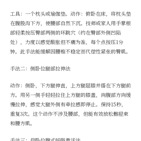
工具：一个枕头或瑜伽垫。动作：俯卧在床，将枕头垫
在腹股沟下方，使腰部自然下沉。技师或家人用手掌根
部轻柔按压臀部两侧的环跳穴（约在臀部外侧凹陷
处），力度以感觉酸胀但不痛为准，每个点按压1分
钟。此手法能缓解因腰椎不稳定而代偿性紧张的臀肌。
手法二：侧卧位腿部拉伸法
动作：侧卧，下方腿伸直，上方腿屈膝并搭在下方腿前
方。用另一侧手轻轻拉住上方腿的膝盖，向腹部方向缓
慢拉伸，感觉大腿外侧有牵拉感即停止。保持15秒，
重复3次。这个动作不涉及腰部，但能有效放松髂胫束
和腰方肌。
手法三：仰卧位腹式呼吸激活法