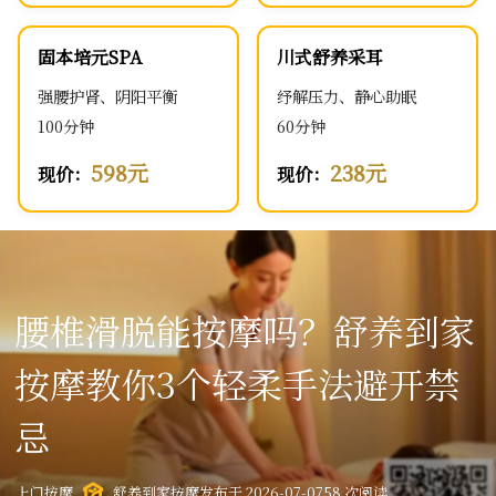
固本培元SPA
川式舒养采耳
强腰护肾、阴阳平衡
纾解压力、静心助眠
100分钟
60分钟
598元
238元
现价：
现价：
腰椎滑脱能按摩吗？舒养到家
按摩教你3个轻柔手法避开禁
忌
上门按摩
舒养到家按摩
发布于 2026-07-07
58 次阅读