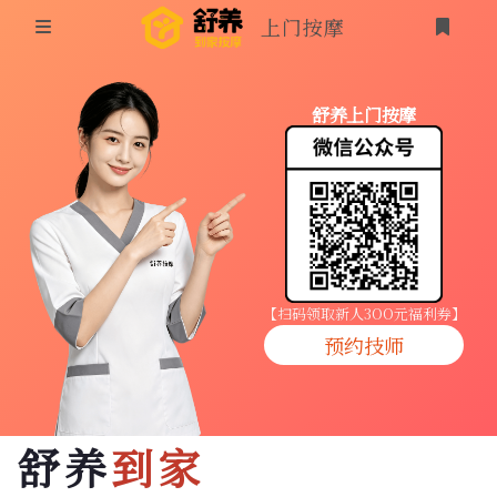
上门按摩
首页
舒养上门按摩
同城按摩
登录
上门按摩
养生按摩
技师入驻
【扫码领取新人3OO元福利券】
预约技师
商家入驻
代理入驻
舒养
到家
预约技师