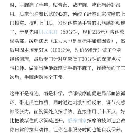
时，手腕痛了半年，贴膏药、戴护腕、吃止痛药都没
用。后来他抱着试试的心态，预约了舒养到家按摩的上
门推拿。技师上门后，发现他整条手臂的肌筋膜都粘连
了，于是先用
川式采耳
（60分钟，现价218元）帮他放
松头部、缓解焦虑（压力大也是鼠标手加重因素），然
后用固本培元SPA（100分钟，现价698元）做了全身
经络调理，最后专门针对腕管做了30分钟的深度点按
与拉伸。做完当晚他就感觉手指不麻了，连续预约了三
次后，手腕活动完全正常。
这并不是奇迹，而是科学。手部按摩能促进局部血液循
环，带走炎性物质，同时通过刺激神经反射，调节交感
神经张力。而腕管处点按手法，直接作用于卡压点，好
比把被堵住的水管疏通开。
舒养到家
按摩的技师还会教
你日常的拉伸动作，让你在非服务时间也能自我保养。