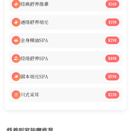
经典舒养推拿
¥168
通络舒养培元
¥198
全身精油SPA
¥298
经络舒养SPA
¥498
固本培元SPA
¥598
川式采耳
¥238
舒养到家按摩推荐