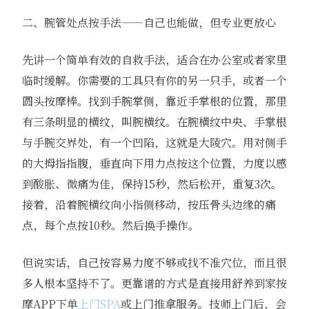
二、腕管处点按手法——自己也能做，但专业更放心
先讲一个简单有效的自救手法，适合在办公室或者家里
临时缓解。你需要的工具只有你的另一只手，或者一个
圆头按摩棒。找到手腕掌侧，靠近手掌根的位置，那里
有三条明显的横纹，叫腕横纹。在腕横纹中央、手掌根
与手腕交界处，有一个凹陷，这就是大陵穴。用对侧手
的大拇指指腹，垂直向下用力点按这个位置，力度以感
到酸胀、微痛为佳，保持15秒，然后松开，重复3次。
接着，沿着腕横纹向小指侧移动，按压骨头边缘的痛
点，每个点按10秒。然后换手操作。
但说实话，自己按容易力度不够或找不准穴位，而且很
多人根本坚持不了。更靠谱的方式是直接用舒养到家按
摩APP下单
上门SPA
或上门推拿服务。技师上门后，会