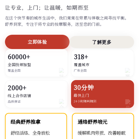
让专业，上门；
让温暖，如期而至
在这个快节奏的城市生活中，我们常常在劳累与停歇之间寻找平衡。
舒养到家，专注于将专业的按摩服务，送至您的门前。
立即体验
了解更多
60000+
318+
全国技师加盟
覆盖城市
覆盖全国
广布全国
30分钟
2000+
最快上门
线上合作店铺
24小时随叫随到
品质保证
经典舒养推拿
通络舒养培元
舒经活络、全身放松
缓解肌肉劳损、改善睡眠