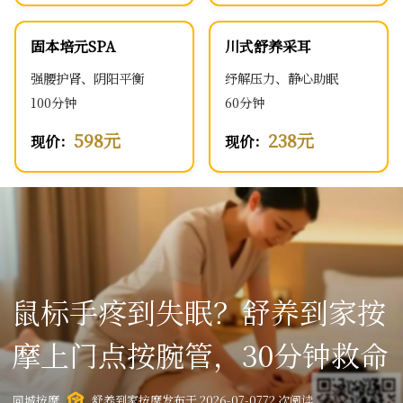
固本培元SPA
川式舒养采耳
强腰护肾、阴阳平衡
纾解压力、静心助眠
100分钟
60分钟
598元
238元
现价：
现价：
鼠标手疼到失眠？舒养到家按
摩上门点按腕管，30分钟救命
同城按摩
舒养到家按摩
发布于 2026-07-07
72 次阅读