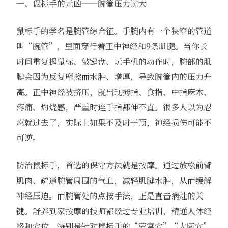
一、鼠标手的元凶——腕管压力过大
鼠标手的学名是腕管综合征。手腕内有一个狭窄的管道
叫“腕管”，里面穿行着正中神经和9条肌腱。当你长
时间重复握鼠标、敲键盘、玩手机的动作时，腕部的肌
腱会因为反复摩擦而水肿、增厚，导致腕管内的压力升
高。正中神经被挤压，就出现拇指、食指、中指麻木、
疼痛、灼烧感，严重时连手指都伸不直。很多人以为忍
忍就过去了，实际上如果不及时干预，神经损伤可能不
可逆。
防治鼠标手，首选的保守方法就是按摩。通过放松前臂
肌肉、疏通腕管周围的气血，减轻肌腱水肿，从而缓解
神经压迫。而腕管处的点按手法，正是直击病灶的关
键。舒养到家按摩的技师都经过专业培训，精通人体经
络和穴位，特别是针对鼠标手的“劳宫穴”“大陵穴”