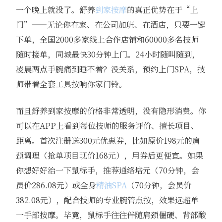
一个晚上就没了。舒养
到家按摩
的真正优势在于“上
门”——无论你在家、在公司加班、在酒店，只要一键
下单，全国2000多家线上合作店铺和60000多名技师
随时接单，同城最快30分钟上门。24小时随叫随到，
凌晨两点手腕痛到睡不着？没关系，预约上门SPA，技
师带着全套工具按响你家门铃。
而且舒养到家按摩的价格非常透明，没有隐形消费。你
可以在APP上看到每位技师的服务评价、擅长项目、
距离。首次注册送300元优惠券，比如原价198元的肩
颈调理（抢单项目现价168元），用券后更便宜。如果
你想好好治一下鼠标手，推荐通络培元（70分钟，会
员价286.08元）或全身
精油SPA
（70分钟，会员价
382.08元），配合技师的专业腕管点按，效果远超单
一手部按摩。毕竟，鼠标手往往伴随肩颈僵硬、背部酸