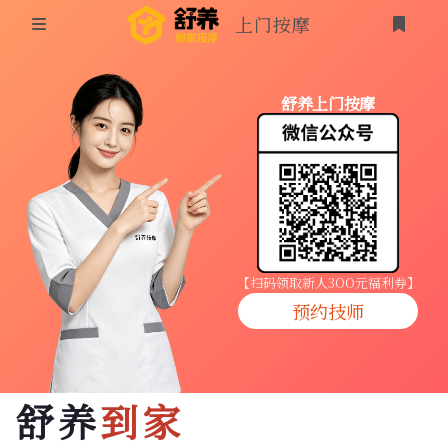
上门按摩
首页
舒养上门按摩
同城按摩
登录
上门按摩
养生按摩
技师入驻
【扫码领取新人3OO元福利券】
预约技师
商家入驻
代理入驻
舒养
到家
预约技师