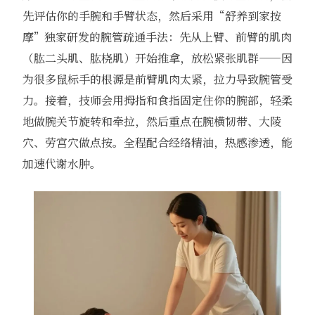
先评估你的手腕和手臂状态，然后采用“舒养到家按
摩”独家研发的腕管疏通手法：先从上臂、前臂的肌肉
（肱二头肌、肱桡肌）开始推拿，放松紧张肌群——因
为很多鼠标手的根源是前臂肌肉太紧，拉力导致腕管受
力。接着，技师会用拇指和食指固定住你的腕部，轻柔
地做腕关节旋转和牵拉，然后重点在腕横韧带、大陵
穴、劳宫穴做点按。全程配合经络精油，热感渗透，能
加速代谢水肿。