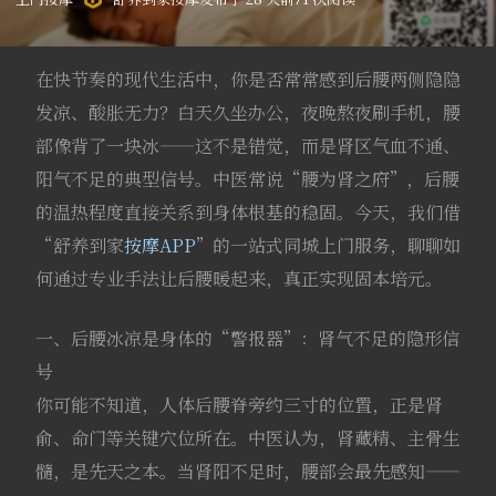
在快节奏的现代生活中，你是否常常感到后腰两侧隐隐
发凉、酸胀无力？白天久坐办公，夜晚熬夜刷手机，腰
部像背了一块冰——这不是错觉，而是肾区气血不通、
阳气不足的典型信号。中医常说“腰为肾之府”，后腰
的温热程度直接关系到身体根基的稳固。今天，我们借
“舒养到家
按摩APP
”的一站式同城上门服务，聊聊如
何通过专业手法让后腰暖起来，真正实现固本培元。
一、后腰冰凉是身体的“警报器”：肾气不足的隐形信
号
你可能不知道，人体后腰脊旁约三寸的位置，正是肾
俞、命门等关键穴位所在。中医认为，肾藏精、主骨生
髓，是先天之本。当肾阳不足时，腰部会最先感知——