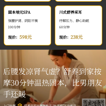
固本培元SPA
川式舒养采耳
强腰护肾、阴阳平衡
纾解压力、静心助眠
100分钟
60分钟
598元
238元
现价：
现价：
后腰发凉肾气虚？舒养到家按
摩30分钟温热固本，比男朋友
手还暖
上门按摩
舒养到家按摩
发布于 28 天前
71 次阅读