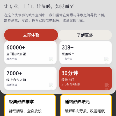
让专业，上门；
让温暖，如期而至
在这个快节奏的城市生活中，我们常常在劳累与停歇之间寻找平衡。
舒养到家，专注于将专业的按摩服务，送至您的门前。
立即体验
了解更多
60000+
318+
全国技师加盟
覆盖城市
覆盖全国
广布全国
30分钟
2000+
最快上门
线上合作店铺
24小时随叫随到
品质保证
经典舒养推拿
通络舒养培元
舒经活络、全身放松
缓解肌肉劳损、改善睡眠