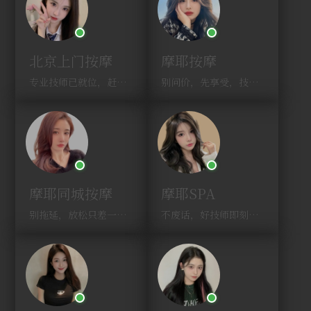
北京上门按摩
摩耶按摩
专业技师已就位，赶紧下单！
别问价，先享受，技师马上到！
摩耶同城按摩
摩耶SPA
别拖延，放松只差一次点击！
不废话，好技师即刻上门，约！