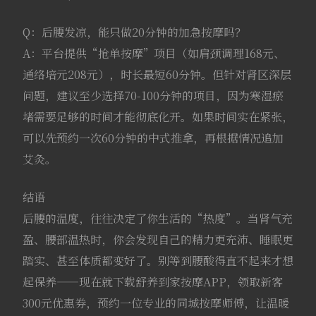
Q：后腰发凉，能只做20分钟的加急按摩吗？
A：平台提供“抢单按摩”项目（如肩颈调理168元、
通络培元208元），时长最短60分钟。但针对肾区深层
问题，建议至少选择70-100分钟的项目，因为寒湿瘀
堵需要足够的时间才能彻底化开。如果时间实在紧张，
可以先预约一次60分钟的中式推拿，再根据情况追加
艾灸。
结语
后腰的温度，往往决定了你生活的“热度”。当肾气充
盈、腰部温热时，你会发现自己的精力更充沛、睡眠更
踏实、甚至体质都变好了。别等到腰酸得直不起来才想
起保养——现在就下载舒养到家按摩APP，领取新客
300元优惠券，预约一位专业的同城按摩师傅，让温暖