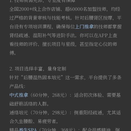
1. 技师资源充沛，专业度有保障
全国2000+线上合作店铺、超60000名加盟技师，均经
过严格的背景审核与技能考核。针对后腰肾区按摩，平
台设有专项培训课程，确保每位
上门推拿
的技师都掌握
肾经疏通、温阳补气等进阶手法。你可以在APP上查
看技师的评价、擅长项目与星级，甚至指定心仪的师
傅。
2. 项目选择丰富，量身定制
针对“后腰温热固本培元”这一需求，平台提供了多条
产品线：
中式推拿
（60分钟，268元）：适合初次体验、需要基
础舒筋活络的人群。
通络培元（70分钟，298元）：侧重阳经疏通，尤其适
合久坐腰酸、易疲劳者。
精品
养生SPA
（70分钟，368元）：配合温感精油，强