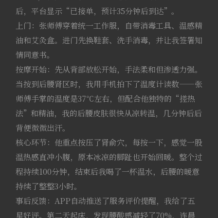
后，平台显示“已接单，预计35分钟后到达”。
上门：张师傅穿着统一工作服，自带消毒工具、温感精
油和艾灸盒。进门先换鞋套、洗手消毒，并让我签署知
情同意书。
按摩开始：先从背部放松开始，手法柔和但渗透力强。
当按到后腰肾区时，我用手机拍下了温度计读数——张
师傅手掌的温度是37℃左右，但配合他独特的“搓热
法”和精油，我的后腰皮肤很快从凉转温，几分钟后后
背便微微出汗。
核心环节：他重点按压了肾俞穴，每按一下，感觉一股
温热感直冲小腹，原本冰凉的脚趾也开始回暖。整个过
程持续100分钟，结束后我喝了一杯温水，后腰的暖意
持续了整整3小时。
事后反馈：APP自动推送了服务评价提醒，我给了五
星好评。第二天起床，发现腰酸感减轻了70%，连晨