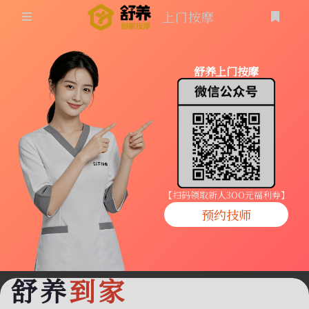
上门按摩
首页
舒养上门按摩
同城按摩
登录
上门按摩
养生按摩
技师入驻
【扫码领取新人3OO元福利券】
预约技师
商家入驻
代理入驻
舒养
到家
预约技师