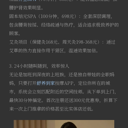
腰护肾效果明显。
固本培元SPA（100分钟，698元）：全套深层调理，
包含腰背按揉、经络疏通与热疗，适合追求极致养护的
顾客。
艾灸项目（保健灸168元、周天灸198-368元）：通过
艾草的热力直接作用于肾区，温通效果加倍。
3. 24小时随叫随到，效率惊人
无论是加班到深夜的上班族，还是独自带娃的全职妈
妈，只要打开
舒养到家
按摩APP，定位你所在的城
市，系统会立刻匹配附近的空闲技师。从下单到上门，
最快30分钟搞定。首次注册还送300元优惠券，折算下
来一次上门推拿的价格甚至比实体店还低。