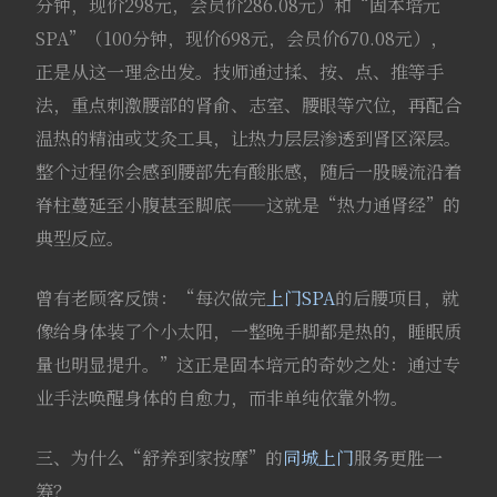
分钟，现价298元，会员价286.08元）和“固本培元
SPA”（100分钟，现价698元，会员价670.08元），
正是从这一理念出发。技师通过揉、按、点、推等手
法，重点刺激腰部的肾俞、志室、腰眼等穴位，再配合
温热的精油或艾灸工具，让热力层层渗透到肾区深层。
整个过程你会感到腰部先有酸胀感，随后一股暖流沿着
脊柱蔓延至小腹甚至脚底——这就是“热力通肾经”的
典型反应。
曾有老顾客反馈：“每次做完
上门SPA
的后腰项目，就
像给身体装了个小太阳，一整晚手脚都是热的，睡眠质
量也明显提升。”这正是固本培元的奇妙之处：通过专
业手法唤醒身体的自愈力，而非单纯依靠外物。
三、为什么“舒养到家按摩”的
同城上门
服务更胜一
筹？