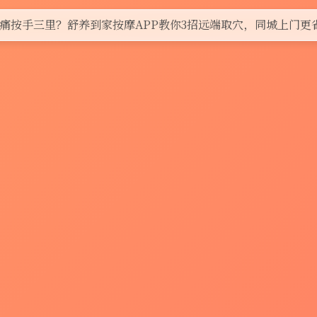
痛按手三里？舒养到家按摩APP教你3招远端取穴，同城上门更