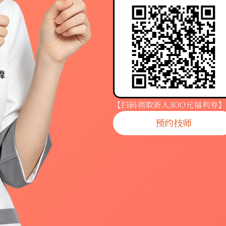
【扫码领取新人3OO元福利券】
预约技师