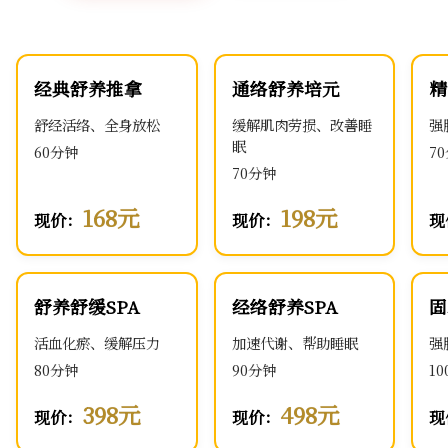
经典舒养推拿
通络舒养培元
精
舒经活络、全身放松
缓解肌肉劳损、改善睡
强
眠
60分钟
7
70分钟
168元
198元
现价：
现价：
现
舒养舒缓SPA
经络舒养SPA
固
活血化瘀、缓解压力
加速代谢、帮助睡眠
强
80分钟
90分钟
1
398元
498元
现价：
现价：
现