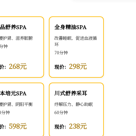
品舒养SPA
全身精油SPA
腰护肾、滋养脏腑
改善睡眠、促进血液循
环
0分钟
70分钟
268元
298元
价：
现价：
本培元SPA
川式舒养采耳
腰护肾、阴阳平衡
纾解压力、静心助眠
00分钟
60分钟
598元
238元
价：
现价：