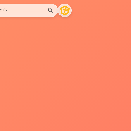
省心
搜
索