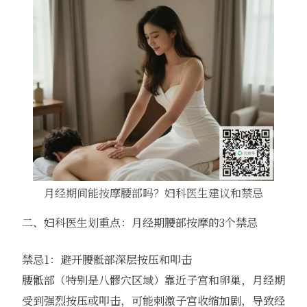
月经期间能按摩腰部吗？妇科医生建议和禁忌
二、妇科医生划重点：月经期腰部按摩的3个禁忌
禁忌1：避开腰骶部深层按压和叩击
腰骶部（特别是八髎穴区域）靠近子宫和卵巢，月经期
受到强烈按压或叩击，可能刺激子宫收缩加剧，导致经