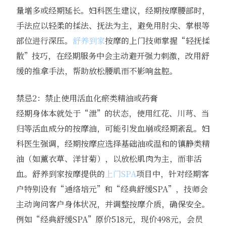
量增多或经期延长。妇科医生建议，经期按摩腰部时，
手法应以轻柔的揉法、抚法为主，避免用肘尖、掌根等
部位进行深压。
舒养到家
按摩的上门技师掌握“轻抚揉
散”技巧，在经期服务中会主动避开强力刺激，改用舒
缓的推拿手法，帮助放松腰肌而不影响盆腔。
禁忌2：禁止使用活血化瘀类精油或药膏
经期身体本就处于“泄”的状态，使用红花、川芎、当
归等活血成分的按摩油，可能引发血崩或经期紊乱。妇
科医生强调，经期按摩应选择基础油或温和的镇静类精
油（如薰衣草、洋甘菊），以放松肌肉为主，而非活
血。舒养到家按摩提供的
上门SPA
项目中，针对经期客
户特别设有“通络培元”和“经典舒缓SPA”，技师会
主动询问客户身体状况，并调整按摩介质，确保安全。
例如“经典舒缓SPA”原价518元，现价498元，会员