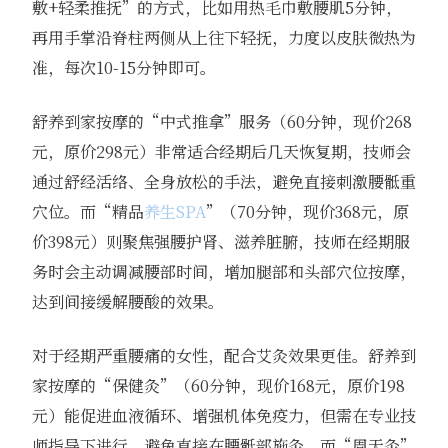
敷+轻柔推抚”的方式，比如用热毛巾敷腰肌5分钟，
再用手掌沿脊柱两侧从上往下轻抚，力度以皮肤微热为
准，每次10-15分钟即可。
舒养到家按摩的“中式推拿”服务（60分钟，现价268
元，原价298元）非常适合经期后几天恢复期，技师会
通过舒经活络、全身放松的手法，避免直接刺激腰骶重
穴位。而“精品
养生SPA
”（70分钟，现价368元，原
价398元）则聚焦强腰护肾、滋养脏腑，技师在经期服
务时会主动调减腰部时间，增加腿部和头部穴位按摩，
达到间接缓解腰酸的效果。
对于经期严重腰痛的女性，配合艾灸效果更佳。舒养到
家按摩的“保健灸”（60分钟，现价168元，原价198
元）能促进血液循环、增强机体免疫力，但需在专业技
师指导下进行，避免直接在腰骶部施灸。而“周天灸”