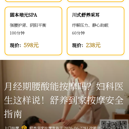
固本培元SPA
川式舒养采耳
强腰护肾、阴阳平衡
纾解压力、静心助眠
100分钟
60分钟
598元
238元
现价：
现价：
月经期腰酸能按摩吗？妇科医
生这样说！舒养到家按摩安全
指南
上门按摩
舒养到家按摩
发布于 2026-06-22
81 次阅读