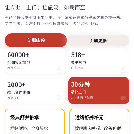
让专业，上门；
让温暖，如期而至
在这个快节奏的城市生活中，我们常常在劳累与停歇之间寻找平衡。
舒养到家，专注于将专业的按摩服务，送至您的门前。
立即体验
了解更多
60000+
318+
全国技师加盟
覆盖城市
覆盖全国
广布全国
30分钟
2000+
最快上门
线上合作店铺
24小时随叫随到
品质保证
经典舒养推拿
通络舒养培元
舒经活络、全身放松
缓解肌肉劳损、改善睡眠