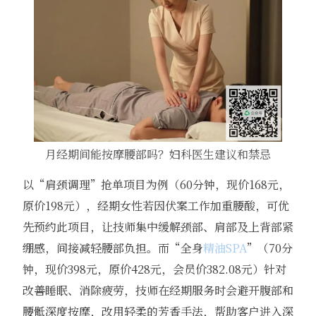
月经期间能按摩腰部吗？妇科医生建议和禁忌
以“肩颈调理”抢单项目为例（60分钟，现价168元，
原价198元），经期女性若因伏案工作加重腰酸，可优
先预约此项目，让技师集中缓解颈部、肩部及上背部紧
绷感，间接减轻腰部负担。而“全身
精油SPA
”（70分
钟，现价398元，原价428元，会员价382.08元）针对
改善睡眠、消除疲劳，技师在经期服务时会避开腹部和
腰骶深度按摩，改用轻柔的芳香手法，帮助客户进入深