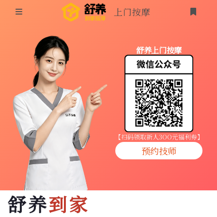
上门按摩
首页
舒养上门按摩
同城按摩
登录
上门按摩
养生按摩
技师入驻
【扫码领取新人3OO元福利券】
预约技师
商家入驻
代理入驻
舒养
到家
预约技师