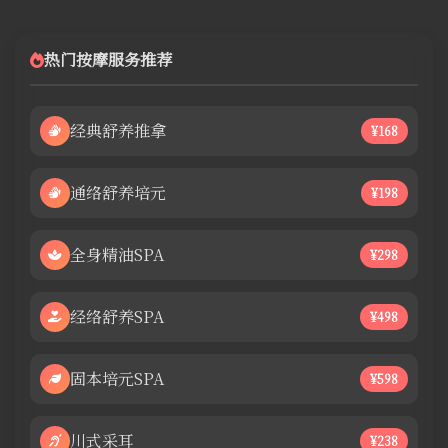
热门按摩服务推荐
经典舒养推拿
¥168
通络舒养培元
¥198
全身精油SPA
¥298
经络舒养SPA
¥498
固本培元SPA
¥598
川式采耳
¥238