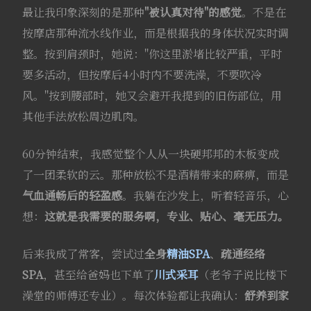
最让我印象深刻的是那种
"被认真对待"的感觉
。不是在
按摩店那种流水线作业，而是根据我的身体状况实时调
整。按到肩颈时，她说："你这里淤堵比较严重，平时
要多活动，但按摩后4小时内不要洗澡，不要吹冷
风。"按到腰部时，她又会避开我提到的旧伤部位，用
其他手法放松周边肌肉。
60分钟结束，我感觉整个人从一块硬邦邦的木板变成
了一团柔软的云。那种放松不是酒精带来的麻痹，而是
气血通畅后的轻盈感
。我躺在沙发上，听着轻音乐，心
想：
这就是我需要的服务啊，专业、贴心、毫无压力。
后来我成了常客，尝试过
全身
精油SPA
、
疏通经络
SPA
，甚至给爸妈也下单了
川式采耳
（老爷子说比楼下
澡堂的师傅还专业）。每次体验都让我确认：
舒养到家