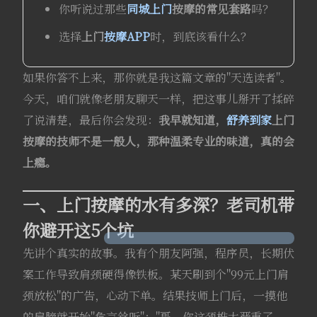
你听说过那些
同城上门
按摩的常见套路
吗？
选择
上门
按摩APP
时，到底该看什么？
如果你答不上来，那你就是我这篇文章的"天选读者"。
今天，咱们就像老朋友聊天一样，把这事儿掰开了揉碎
了说清楚，最后你会发现：
我早就知道，
舒养到家
上门
按摩的技师不是一般人，那种温柔专业的味道，真的会
上瘾。
一、上门按摩的水有多深？老司机带
你避开这5个坑
先讲个真实的故事。我有个朋友阿强，程序员，长期伏
案工作导致肩颈硬得像铁板。某天刷到个"99元上门肩
颈放松"的广告，心动下单。结果技师上门后，一摸他
的肩膀就开始"危言耸听"："哥，你这颈椎太严重了，