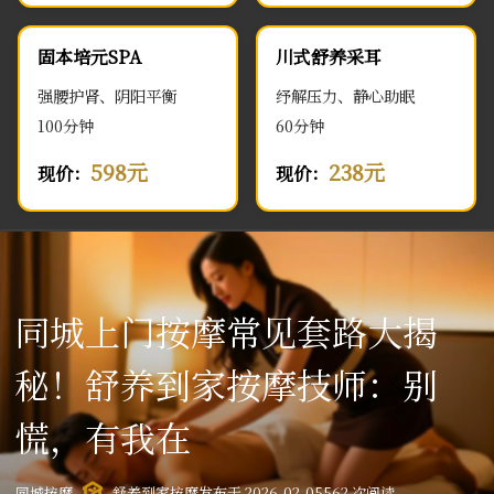
固本培元SPA
川式舒养采耳
强腰护肾、阴阳平衡
纾解压力、静心助眠
100分钟
60分钟
598元
238元
现价：
现价：
同城上门按摩常见套路大揭
秘！舒养到家按摩技师：别
慌，有我在
同城按摩
舒养到家按摩
发布于 2026-02-05
562 次阅读