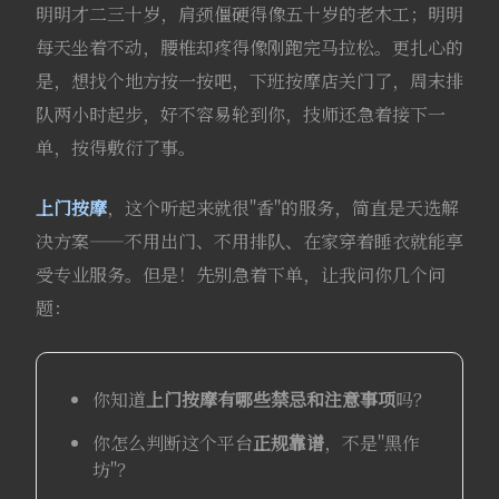
明明才二三十岁，肩颈僵硬得像五十岁的老木工；明明
每天坐着不动，腰椎却疼得像刚跑完马拉松。更扎心的
是，想找个地方按一按吧，下班按摩店关门了，周末排
队两小时起步，好不容易轮到你，技师还急着接下一
单，按得敷衍了事。
上门按摩
，这个听起来就很"香"的服务，简直是天选解
决方案——不用出门、不用排队、在家穿着睡衣就能享
受专业服务。但是！先别急着下单，让我问你几个问
题：
你知道
上门按摩有哪些禁忌和注意事项
吗？
你怎么判断这个平台
正规靠谱
，不是"黑作
坊"？