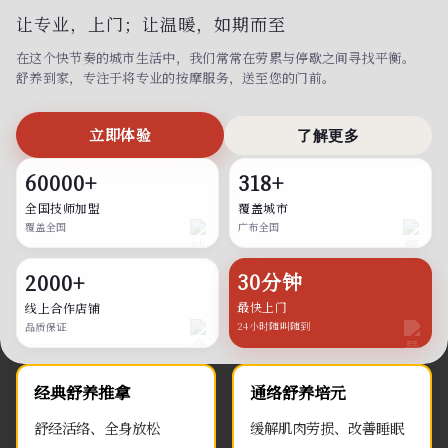
让专业，上门；
让温暖，如期而至
在这个快节奏的城市生活中，我们常常在劳累与停歇之间寻找平衡。
舒养到家，专注于将专业的按摩服务，送至您的门前。
立即体验
了解更多
60000+
318+
全国技师加盟
覆盖城市
覆盖全国
广布全国
30分钟
2000+
最快上门
线上合作店铺
24小时随叫随到
品质保证
经典舒养推拿
通络舒养培元
舒经活络、全身放松
缓解肌肉劳损、改善睡眠