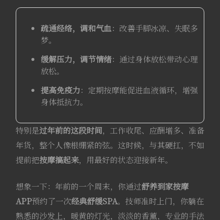
疏通经络，调和气血
：改善手脚冰凉、失眠多
梦。
缓解压力，调节情绪
：通过身体放松带动心理
放松。
提高免疫力
：定期按摩能促进血液循环，增强
身体抵抗力。
特别是
过年前的这段时间
，工作收尾、应酬增多、准备
年货，整个人像根绷紧的弦。这时候，与其硬扛，不如
提前把
按摩搞起来
，用最好的状态迎接新年。
想象一下：年前的一个周末，你通过
舒养到家按摩
APP
预约了一次
经典舒缓SPA
。技师准时上门，你躺在
熟悉的沙发上，暖黄的灯光，淡淡的香薰，专业的手法