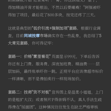
得加精油开背才能根治，不然以后要瘫痪！"阿强被吓
得加了项目，最后花了800多块，按完还疼了三天。
这就是典型的
"低价引流+强制加项"套路
。根据行业调
查，目前
同城按摩
市场
确实存在一些乱象，我总结了
5
大常见套路
，你可得记牢：
套路一：价格"雾里看花"
页面显示99元，下单后告诉
你还有上门费、服务费、深夜加班费、精油费……层
层加码，最终账单吓你一跳。正规平台应该像超市标价
一样清晰，而不是像拍卖行一样现场加价。
套路二：技师"货不对板"
宣传图上是温柔小姐姐，上门
的是粗犷大汉；或者照片P得亲妈不认，真人手法生疏
得像在"揉面团"。这种情况往往发生在缺乏严格审核