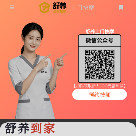
上门按摩
首页
舒养上门按摩
同城按摩
登录
上门按摩
养生按摩
技师入驻
【扫码领取新人3OO元福利券】
预约技师
商家入驻
代理入驻
舒养
到家
预约技师