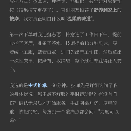
放松方式：按摩店、理疗馆、筋膜枪、甚至让对象帮忙
按（结果按完更疼了）。直到朋友推荐了
舒养到家上门
按摩
，我才真正明白什么叫
"温柔的味道"
。
第一次下单时我还挺忐忑，特意选了工作日下午，提前
收拾了客厅，准备了茶水。技师提前10分钟到达，穿
着统一工服，戴着口罩，进门先出示工作证，然后拿出
一次性床单、按摩布、收纳袋，整个过程专业得让人安
心。
我选的是
中式推拿
，60分钟。技师先是详细询问了我
的身体状况：哪里最不舒服？平时运动吗？有没有旧
伤？确认无误后才开始服务。手法刚柔并济，该重的
重，该轻的轻，每按到一个酸痛点都会问："力度可以
吗？"