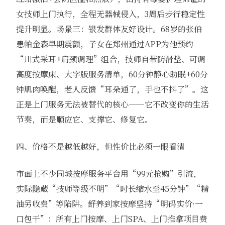
女技师上门执行，全程无器械侵入，3周后步行稳定性
提升明显。场景三：银发群体友好设计。68岁的张伯
患帕金森早期震颤，子女在郑州通过APP为他预约
“川式采耳+肩颈调理”组合，技师自带防滑垫、可调
高度按摩床、大字版服务清单，60分钟静心助眠+60分
钟肌肉唤醒，老人反馈“耳朵通了，手也不抖了”。这
正是上门服务无法被替代的核心——它不改变你的生活
节奏，而是顺应它、支撑它、修复它。
四、价格不是越低越好，但性价比必须一眼看清
市面上不少同城按摩服务平台用“99元抢购”引流，
实际隐藏“技师等级不明”“时长缩水至45分钟”“精
油另收费”等陷阱。舒养到家按摩坚持“明码实价·一
口包干”：所有上门按摩、上门SPA、上门推拿项目费