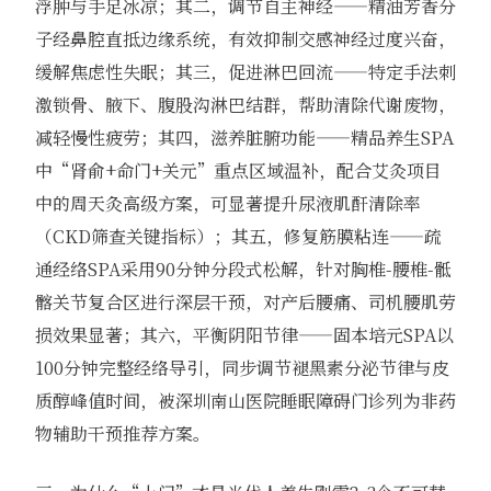
浮肿与手足冰凉；其二，调节自主神经——精油芳香分
子经鼻腔直抵边缘系统，有效抑制交感神经过度兴奋，
缓解焦虑性失眠；其三，促进淋巴回流——特定手法刺
激锁骨、腋下、腹股沟淋巴结群，帮助清除代谢废物，
减轻慢性疲劳；其四，滋养脏腑功能——精品养生SPA
中“肾俞+命门+关元”重点区域温补，配合艾灸项目
中的周天灸高级方案，可显著提升尿液肌酐清除率
（CKD筛查关键指标）；其五，修复筋膜粘连——疏
通经络SPA采用90分钟分段式松解，针对胸椎-腰椎-骶
髂关节复合区进行深层干预，对产后腰痛、司机腰肌劳
损效果显著；其六，平衡阴阳节律——固本培元SPA以
100分钟完整经络导引，同步调节褪黑素分泌节律与皮
质醇峰值时间，被深圳南山医院睡眠障碍门诊列为非药
物辅助干预推荐方案。