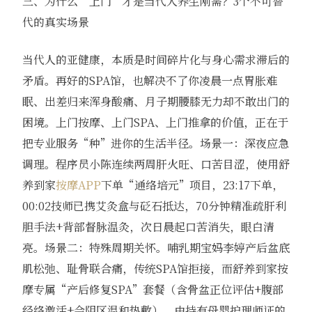
三、为什么“上门”才是当代人养生刚需？3个不可替
代的真实场景
当代人的亚健康，本质是时间碎片化与身心需求滞后的
矛盾。再好的SPA馆，也解决不了你凌晨一点胃胀难
眠、出差归来浑身酸痛、月子期腰膝无力却不敢出门的
困境。上门按摩、上门SPA、上门推拿的价值，正在于
把专业服务“种”进你的生活半径。场景一：深夜应急
调理。程序员小陈连续两周肝火旺、口苦目涩，使用舒
养到家
按摩APP
下单“通络培元”项目，23:17下单，
00:02技师已携艾灸盒与砭石抵达，70分钟精准疏肝利
胆手法+背部督脉温灸，次日晨起口苦消失，眼白清
亮。场景二：特殊周期关怀。哺乳期宝妈李婷产后盆底
肌松弛、耻骨联合痛，传统SPA馆拒接，而舒养到家按
摩专属“产后修复SPA”套餐（含骨盆正位评估+腹部
经络激活+会阴区温和热敷），由持有母婴护理师证的