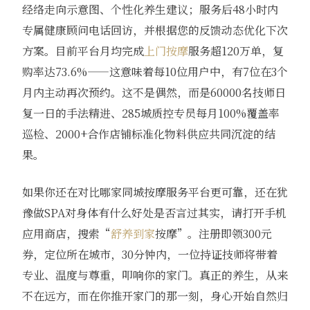
经络走向示意图、个性化养生建议；服务后48小时内
专属健康顾问电话回访，并根据您的反馈动态优化下次
方案。目前平台月均完成
上门按摩
服务超120万单，复
购率达73.6%——这意味着每10位用户中，有7位在3个
月内主动再次预约。这不是偶然，而是60000名技师日
复一日的手法精进、285城质控专员每月100%覆盖率
巡检、2000+合作店铺标准化物料供应共同沉淀的结
果。
如果你还在对比哪家同城按摩服务平台更可靠，还在犹
豫做SPA对身体有什么好处是否言过其实，请打开手机
应用商店，搜索“
舒养到家
按摩”。注册即领300元
券，定位所在城市，30分钟内，一位持证技师将带着
专业、温度与尊重，叩响你的家门。真正的养生，从来
不在远方，而在你推开家门的那一刻，身心开始自然归