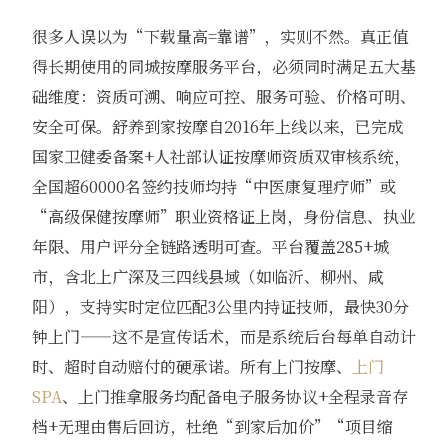
很多人误以为“下载量高=靠谱”，实则不然。真正值
得长期使用的同城按摩服务平台，必须同时满足五大基
础维度：资质可溯、响应可控、服务可验、价格可明、
安全可保。舒养到家按摩自2016年上线以来，已完成
国家卫健委备案+人社部认证按摩师资质双审核系统，
全国超60000名签约技师均持“中医康复理疗师”或
“高级保健按摩师”职业资格证上岗，身份信息、执业
年限、用户评分全链路透明可查。平台覆盖285+城
市，含北上广深及三四线县域（如临沂、柳州、咸
阳），支持实时定位匹配3公里内持证技师，最快30分
钟上门——这不是宣传话术，而是系统后台每单自动计
时、超时自动赔付的硬承诺。所有上门按摩、
上门
SPA
、上门推拿服务均配备电子服务协议+全程录音存
档+无理由售后回访，杜绝“到家后加价”“项目缩