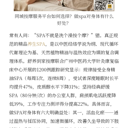
同城按摩服务平台如何选择？做spa对身体有什么
好处？
常有人问：“SPA不就是洗个澡按个摩？”错。真正规
范的精品
养生SPA
，是以中医经络学说为纲、现代循环
代谢理论为基、天然植物精油与温热效应为媒的复合调
理体系。舒养到家按摩联合广州中医药大学针灸康复临
床中心开展的1200例跟踪研究显示：规律接受全身精
油SPA（每周1次，连续8周），受试者深度睡眠时长平
均提升47%，皮质醇水平下降31%；坚持经典舒缓
SPA（80分钟/次）的办公室人群，肩颈肌电活跃度降
低39%，工作专注力测评得分提高22%。具体而言，
做SPA对身体有六大明确益处：其一，活血化瘀——通
过温热与揉压协同，加速微循环，改善久坐导致的下肢