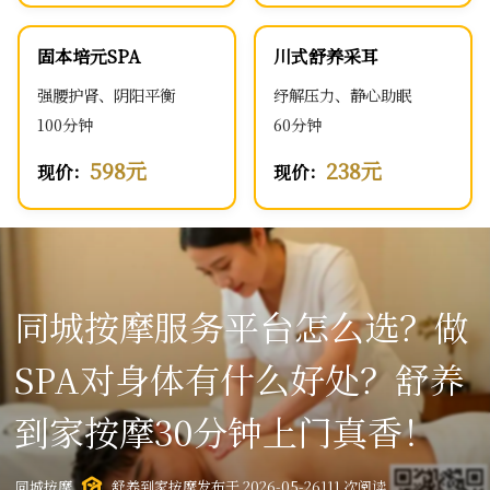
固本培元SPA
川式舒养采耳
强腰护肾、阴阳平衡
纾解压力、静心助眠
100分钟
60分钟
598元
238元
现价：
现价：
同城按摩服务平台怎么选？做
SPA对身体有什么好处？舒养
到家按摩30分钟上门真香！
同城按摩
舒养到家按摩
发布于 2026-05-26
111 次阅读