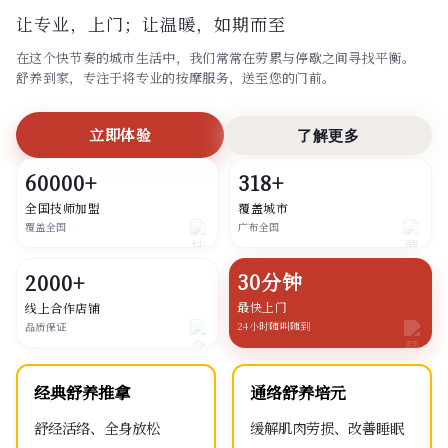
让专业，上门；
让温暖，如期而至
在这个快节奏的城市生活中，我们常常在劳累与停歇之间寻找平衡。
舒养到家，专注于将专业的按摩服务，送至您的门前。
立即体验
了解更多
60000+
318+
全国技师加盟
覆盖城市
覆盖全国
广布全国
30分钟
2000+
最快上门
线上合作店铺
24小时随叫随到
品质保证
经典舒养推拿
通络舒养培元
舒经活络、全身放松
缓解肌肉劳损、改善睡眠