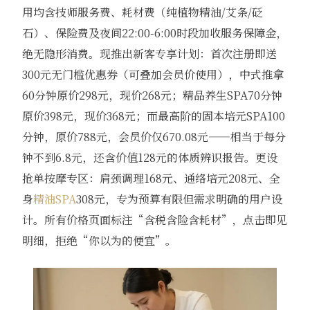
用均含技师服务费、耗材费（纯植物精油/艾条/砭
石）、保险费及夜间22:00-6:00时段加收服务保障金，
绝无隐形消费。现推出新客专享计划：首次注册即送
300元无门槛优惠券（可叠加会员价使用），中式推拿
60分钟原价298元，现价268元；精品养生SPA70分钟
原价398元，现价368元；而最高阶的固本培元SPA100
分钟，原价788元，会员价仅670.08元——相当于每分
钟不到6.8元，还含价值128元的体质辨识报告。更设
抢单按摩专区：肩颈调理168元、通络培元208元、全
身
精油SPA
308元，专为预算有限但需求明确的用户设
计。所有价格页面标注“含税含险含耗材”，点击即见
明细，拒绝“你以为的便宜”。