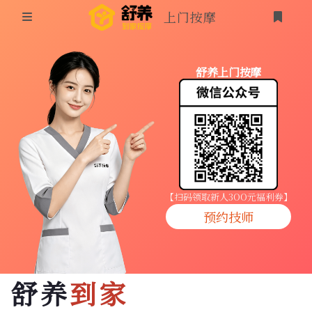
上门按摩
首页
舒养上门按摩
同城按摩
登录
上门按摩
养生按摩
技师入驻
【扫码领取新人3OO元福利券】
预约技师
商家入驻
代理入驻
舒养
到家
预约技师