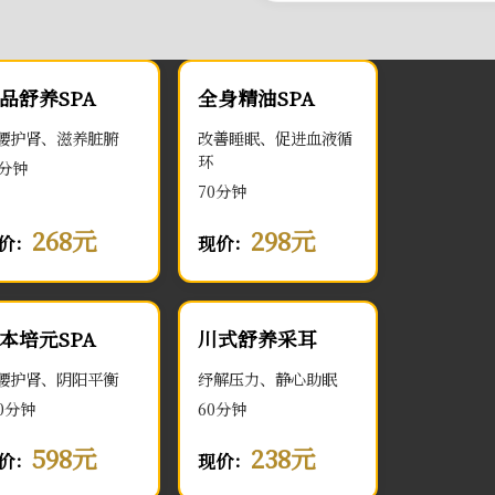
品舒养SPA
全身精油SPA
腰护肾、滋养脏腑
改善睡眠、促进血液循
环
0分钟
70分钟
268元
298元
价：
现价：
本培元SPA
川式舒养采耳
腰护肾、阴阳平衡
纾解压力、静心助眠
00分钟
60分钟
598元
238元
价：
现价：