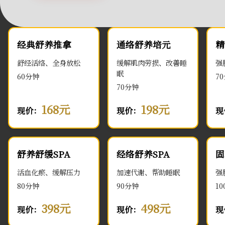
经典舒养推拿
通络舒养培元
精
舒经活络、全身放松
缓解肌肉劳损、改善睡
强
眠
60分钟
7
70分钟
168元
198元
现价：
现价：
现
舒养舒缓SPA
经络舒养SPA
固
活血化瘀、缓解压力
加速代谢、帮助睡眠
强
80分钟
90分钟
1
398元
498元
现价：
现价：
现