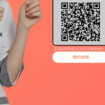
【扫码领取新人3OO元福利券】
预约技师